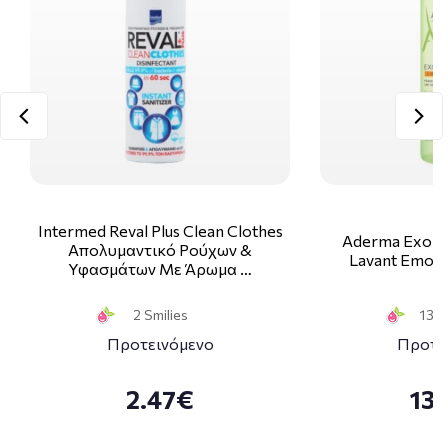
Intermed Reval Plus Clean Clothes
Aderma Exome
Απολυμαντικό Ρούχων &
Lavant Emolli
Υφασμάτων Με Άρωμα …
2 Smilies
13 S
Προτεινόμενο
Προτε
2.47€
13