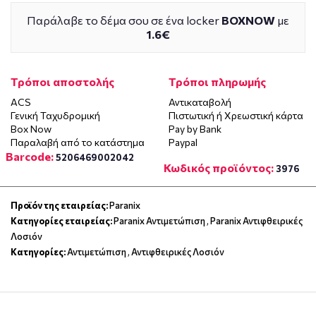
Παράλαβε το δέμα σου σε ένα locker
BOXNOW
με
1.6€
Τρόποι αποστολής
Τρόποι πληρωμής
ACS
Αντικαταβολή
Γενική Ταχυδρομική
Πιστωτική ή Χρεωστική κάρτα
Box Now
Pay by Bank
Παραλαβή από το κατάστημα
Paypal
Barcode:
5206469002042
Κωδικός προϊόντος:
3976
Προϊόν της εταιρείας:
Paranix
Κατηγορίες εταιρείας:
Paranix Αντιμετώπιση
,
Paranix Αντιφθειρικές
Λοσιόν
Κατηγορίες:
Αντιμετώπιση
,
Αντιφθειρικές Λοσιόν