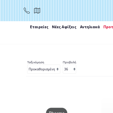
Εταιρείες
Νέες Αφίξεις
Αντηλιακά
Προτ
Αρχική
/
Εταιρίες
/
Pharmalead
/
Pharmalead Baby
Ταξινόμηση
Προβολή