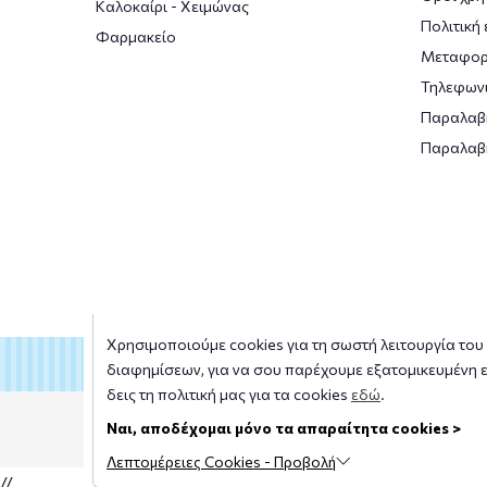
Καλοκαίρι - Χειμώνας
Πολιτική
Φαρμακείο
Μεταφορ
Τηλεφωνι
Παραλαβ
Παραλαβ
Χρησιμοποιούμε cookies για τη σωστή λειτουργία του s
διαφημίσεων, για να σου παρέχουμε εξατομικευμένη ε
δεις τη πολιτική μας για τα cookies
εδώ
.
Copyright © 2026
smile-pharmacy.gr
Ναι, αποδέχομαι μόνο τα απαραίτητα cookies >
Λεπτομέρειες Cookies - Προβολή
//