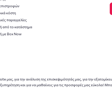
 επιστροφών
ικά κόστη
κές παραγγελίες
ή από το κατάστημα
ή με Box Now
ite μας, για την ανάλυση της επισκεψιμότητάς μας, για την εξατομίκε
ξυπηρέτηση και για να μαθαίνεις για τις προσφορές μας εύκολα! Μπο