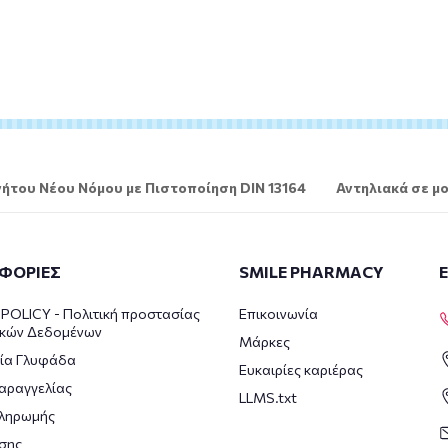
ήτου Νέου Νόμου με Πιστοποίηση DIN 13164
Αντηλιακά σε μο
ΦΟΡΙΕΣ
SMILE PHARMACY
POLICY - Πολιτική προστασίας
Επικοινωνία
κών Δεδομένων
Μάρκες
ία Γλυφάδα
Ευκαιρίες καριέρας
αραγγελίας
LLMS.txt
πληρωμής
σης