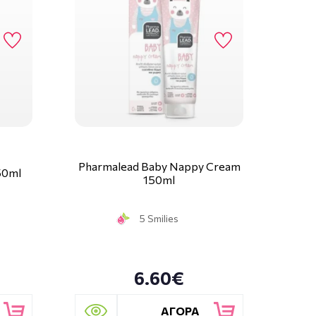
Pharmalead Baby Nappy Cream
50ml
150ml
5 Smilies
6.60€
ΑΓΟΡΑ