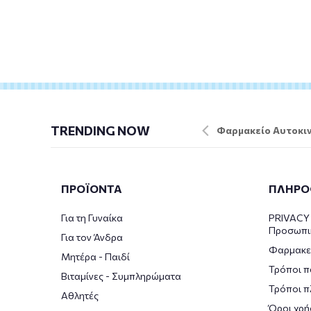
TRENDING NOW
Φαρμακείο Αυτοκιν
ΠΡΟΪΟΝΤΑ
ΠΛΗΡΟ
Για τη Γυναίκα
PRIVACY 
Προσωπι
Για τον Άνδρα
Φαρμακε
Μητέρα - Παιδί
Τρόποι π
Βιταμίνες - Συμπληρώματα
Τρόποι 
Αθλητές
Όροι χρή