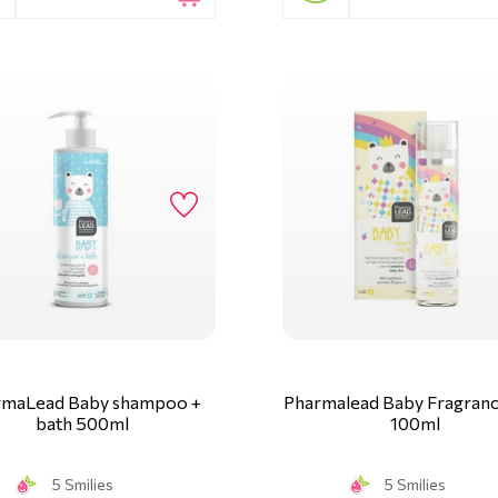
rmaLead Baby shampoo +
Pharmalead Baby Fragranc
bath 500ml
100ml
5 Smilies
5 Smilies