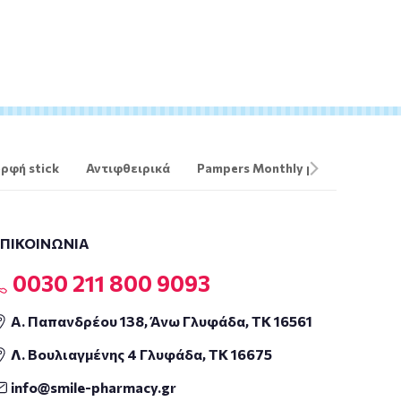
ρφή stick
Αντιφθειρικά
Pampers Monthly pack
The O
ΕΠΙΚΟΙΝΩΝΙΑ
0030 211 800 9093
Α. Παπανδρέου 138, Άνω Γλυφάδα, ΤΚ 16561
Λ. Βουλιαγμένης 4 Γλυφάδα, ΤΚ 16675
info@smile-pharmacy.gr