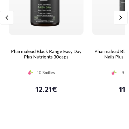
Pharmalead Black Range Easy Day
Pharmalead Blac
Plus Nutrients 30caps
Nails Plus K
10 Smilies
9 Sm
12.21€
11