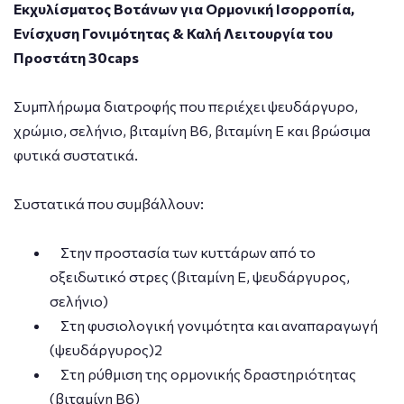
Εκχυλίσματος Βοτάνων για Ορμονική Ισορροπία,
Ενίσχυση Γονιμότητας & Καλή Λειτουργία του
Προστάτη 30caps
Συμπλήρωμα διατροφής που περιέχει ψευδάργυρο,
χρώμιο, σελήνιο, βιταμίνη B6, βιταμίνη E και βρώσιμα
φυτικά συστατικά.
Συστατικά που συμβάλλουν:
Στην προστασία των κυττάρων από το
οξειδωτικό στρες (βιταμίνη Ε, ψευδάργυρος,
σελήνιο)
Στη φυσιολογική γονιμότητα και αναπαραγωγή
(ψευδάργυρος)2
Στη ρύθμιση της ορμονικής δραστηριότητας
(βιταμίνη Β6)