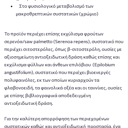
Στο φυσιολογικό μεταβολισμό των
μακροθρεπτικών συστατικών (χρώμιο)
Το προϊόν περιέχει επίσης εκχύλισμα φρούτων
σερενόα/saw palmetto (Serenoa repens), συστατικό που
περιέχει σιτοστερόλες, όπως β-σιτοστερόλη, ουσίες με
αξιοσημείωτη αντιοξειδωτική δράση καθώς επίσης και
εκχύλισμα φύλλων και άνθεων επιλόβιου (Epilobium
angustifolium), συστατικό που περιέχει βιοενεργές
πολυφαινόλες, εκ των οποίων κυριαρχούν τα
φλαβονοειδή, τα φαινολικά οξέα και οι ταννίνες, ουσίες
με επίσης βιβλιογραφικά αποδεδειγμένη
αντιοξειδωτική δράση.
Για την καλύτερη απορρόφηση των περιεχομένων
συστατικών καθώς και αντιοξειδωτική προστασία, ένα