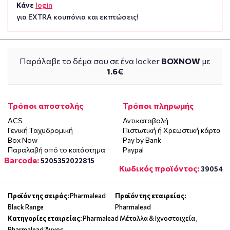
Κάνε
login
για EXTRA κουπόνια και εκπτώσεις!
Παράλαβε το δέμα σου σε ένα locker
BOXNOW
με
1.6€
Τρόποι αποστολής
Τρόποι πληρωμής
ACS
Αντικαταβολή
Γενική Ταχυδρομική
Πιστωτική ή Χρεωστική κάρτα
Box Now
Pay by Bank
Παραλαβή από το κατάστημα
Paypal
Barcode:
5205352022815
Κωδικός προϊόντος:
39054
Προϊόν της σειράς:
Pharmalead
Προϊόν της εταιρείας:
Black Range
Pharmalead
Κατηγορίες εταιρείας:
Pharmalead Μέταλλα & Ιχνοστοιχεία
,
Pharmalead Άγχος