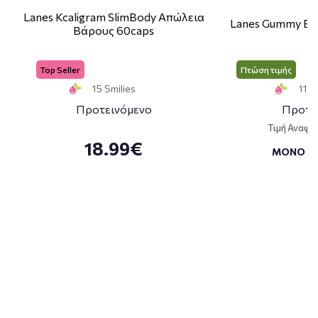
Lanes Kcaligram SlimBody Απώλεια
Lanes Gummy Bo
Βάρους 60caps
Top Seller
Πτώση τιμής
15 Smilies
11 S
Προτεινόμενο
Προτε
Τιμή Αναφο
18.99€
ΜΟΝΟ