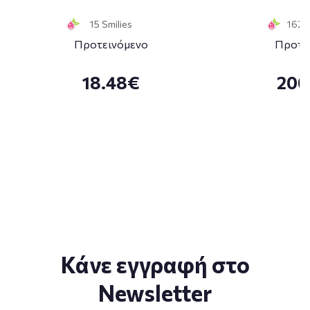
15 Smilies
162 S
Προτεινόμενο
Προτε
18.48€
200
Κάνε εγγραφή στο
Newsletter