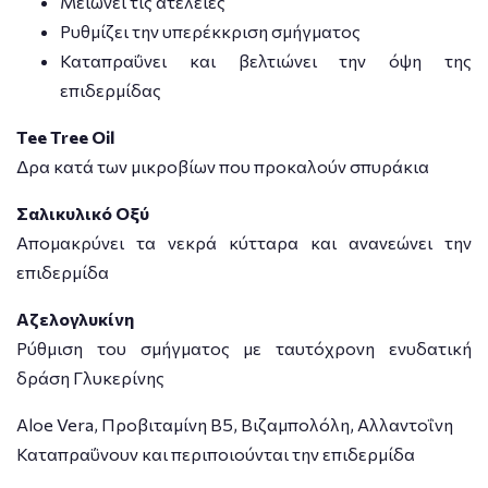
Μειώνει τις ατέλειες
Ρυθμίζει την υπερέκκριση σμήγματος
Καταπραΰνει και βελτιώνει την όψη της
επιδερμίδας
Tee Tree Oil
Δρα κατά των μικροβίων που προκαλούν σπυράκια
Σαλικυλικό Οξύ
Aπομακρύνει τα νεκρά κύτταρα και ανανεώνει την
επιδερμίδα
Αζελογλυκίνη
Ρύθμιση του σμήγματος με ταυτόχρονη ενυδατική
δράση Γλυκερίνης
Aloe Vera, Προβιταμίνη Β5, Βιζαμπολόλη, Αλλαντοΐνη
Καταπραΰνουν και περιποιούνται την επιδερμίδα