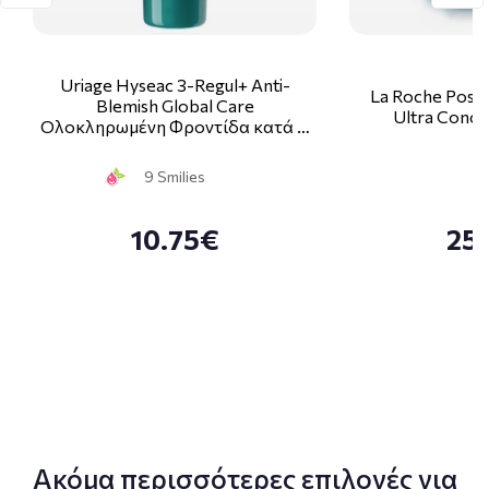
Uriage Hyseac 3-Regul+ Anti-
La Roche Posay
Blemish Global Care
Ultra Conce
Ολοκληρωμένη Φροντίδα κατά …
9 Smilies
10.75€
25
Ακόμα περισσότερες επιλογές για