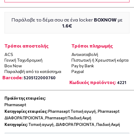
Παράλαβε το δέμα σου σε ένα locker
BOXNOW
με
1.6€
Τρόποι αποστολής
Τρόποι πληρωμής
ACS
Αντικαταβολή
Γενική Ταχυδρομική
Πιστωτική ή Χρεωστική κάρτα
Box Now
Pay by Bank
Παραλαβή από το κατάστημα
Paypal
Barcode:
5205122000760
Κωδικός προϊόντος:
4221
Προϊόν της εταιρείας:
Pharmasept
Κατηγορίες εταιρείας:
Pharmasept Τοπική αγωγή
,
Pharmasept
ΔΙΑΦΟΡΑ ΠΡΟΙΟΝΤΑ
,
Pharmasept Παιδική Ακμή
Κατηγορίες:
Τοπική αγωγή
,
ΔΙΑΦΟΡΑ ΠΡΟΙΟΝΤΑ
,
Παιδική Ακμή