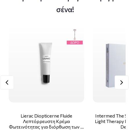
σένα!
Lierac Diopticerne Fluide
Intermed The Sk
Λεπτόρρευστη Κρέμα
Light Therapy Ki
Φωτεινότητας για διόρθωση των …
Deco