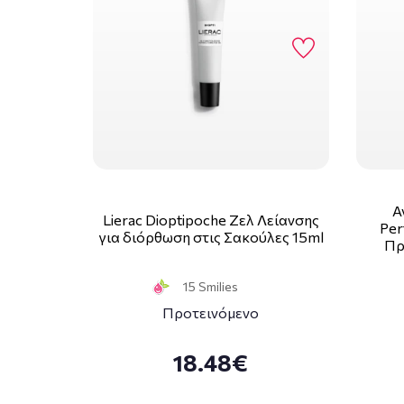
A
Lierac Dioptipoche Ζελ Λείανσης
Per
για διόρθωση στις Σακούλες 15ml
Πρ
15 Smilies
Προτεινόμενο
18.48€