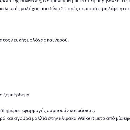
αρδιά της σύνθεσης, ο σύμπλεγμα [Nutri Curl] περιβάλλει τι
σμα λευκής μολόχας που δίνει 2 φορές περισσότερη λάμψη στα
ματος λευκής μολόχας και νερού.
το ξεμπέρδεμα
 28 ημέρες εφαρμογής σαμπουάν και μάσκας.
υρά και σγουρά μαλλιά στην κλίμακα Walker) μετά από μία ε