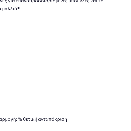
ς ίνες για επαναπροσδιορισμένες μπούκλες και το
 μαλλιά*.
φαρμογή: % θετική ανταπόκριση