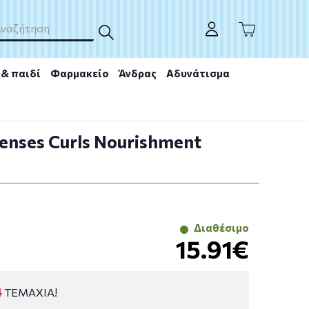
& παιδί
Φαρμακείο
Άνδρας
Αδυνάτισμα
tenses Curls Nourishment
Διαθέσιμο
15.91€
4
ΤΕΜΑΧΙΑ!