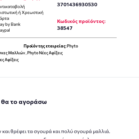
3701436930530
ντικαταβολή
ιστωτική ή Χρεωστική
άρτα
Κωδικός προϊόντος:
ay by Bank
38547
aypal
Προϊόν της εταιρείας:
Phyto
σκες Μαλλιών
,
Phyto Νέες Αφίξεις
ες Αφίξεις
 θα το αγοράσω
 και θρέφει τα σγουρά και πολύ σγουρά μαλλιά.