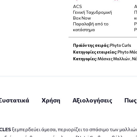
ACS
Α
Γενική Ταχυδρομική
Π
Box Now
κ
Παραλαβή από το
P
κατάστημα
P
Προϊόν της σειράς:
Phyto Curls
Κατηγορίες εταιρείας:
Phyto Μά
Κατηγορίες:
Μάσκες Μαλλιών
,
Νέ
Συστατικά
Χρήση
Αξιολογήσεις
Πως
CLES
ξεμπερδεύει άμεσα, περιορίζει το σπάσιμο των μαλλιών