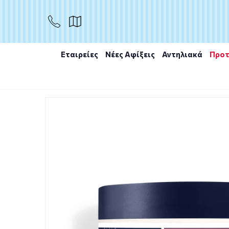
ΑΓΟΡΑ
Εταιρείες
Νέες Αφίξεις
Αντηλιακά
Προτ
Αρχική
/
Εταιρίες
/
Phyto
/
Phyto Boucles Intenses Cu