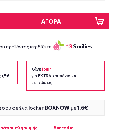
ΑΓΟΡΑ
13
Smilies
ου προϊόντος κερδίζετε
Κάνε
login
 1,5€
για EXTRA κουπόνια και
εκπτώσεις!
 σου σε ένα locker
BOXNOW
με
1.6€
Τρόποι πληρωμής
Barcode: