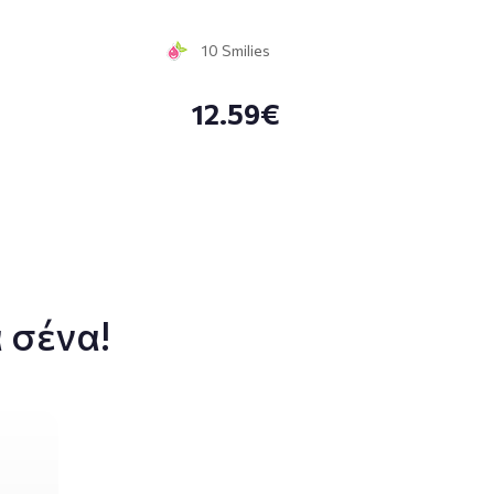
10 Smilies
12.59€
 σένα!