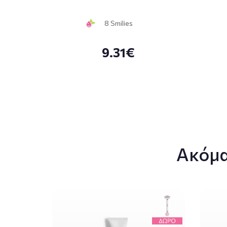
8 Smilies
9.31€
Ακόμα