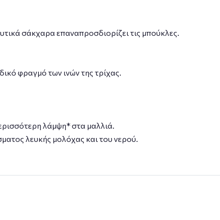
φυτικά σάκχαρα επαναπροσδιορίζει τις μπούκλες.
ιδικό φραγμό των ινών της τρίχας.
περισσότερη λάμψη* στα μαλλιά.
σματος λευκής μολόχας και του νερού.