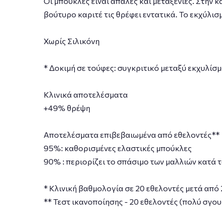
Οι μπούκλες είναι απαλές και μεταξένιες. Στην κ
βούτυρο καριτέ τις θρέφει εντατικά. Το εκχύλι
Χωρίς Σιλικόνη
* Δοκιμή σε τούφες: συγκριτικό μεταξύ εκχυλίσ
Κλινικά αποτελέσματα
+49% θρέψη
Αποτελέσματα επιβεβαιωμένα από εθελοντές**
95%: καθορισμένες ελαστικές μπούκλες
90% : περιορίζει το σπάσιμο των μαλλιών κατά 
* Κλινική βαθμολογία σε 20 εθελοντές μετά από
** Τεστ ικανοποίησης - 20 εθελοντές (πολύ σγο