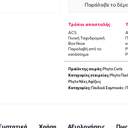
Παράλαβε το δέμα
Τρόποι αποστολής
ACS
Α
Γενική Ταχυδρομική
Π
Box Now
κ
Παραλαβή από το
P
κατάστημα
P
Προϊόν της σειράς:
Phyto Curls
Κατηγορίες εταιρείας:
Phyto Παι
Phyto Νέες Αφίξεις
Κατηγορίες:
Παιδικά Σαμπουάν
,
Π
Συστατικά
Χρήση
Αξιολογήσεις
Πως