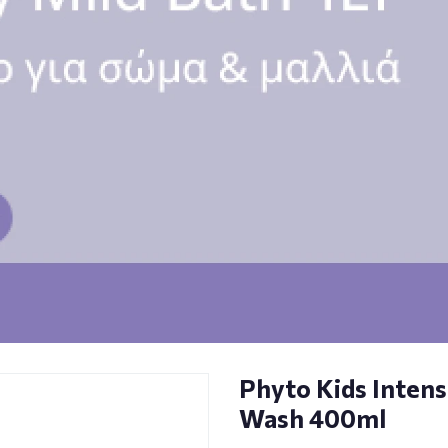
Phyto Kids Inten
Wash 400ml