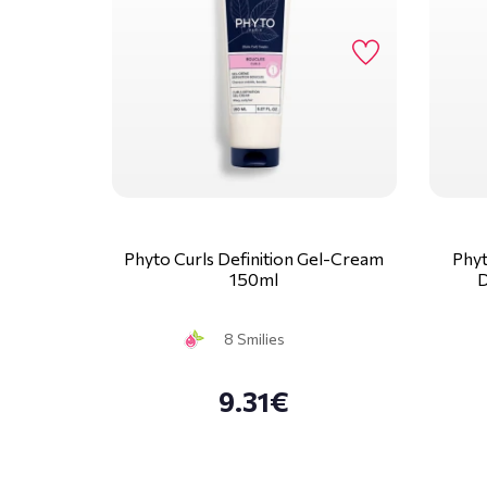
Phyto Curls Definition Gel-Cream
Phyt
150ml
D
8 Smilies
9.31€