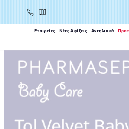
ΑΓΟΡΑ
Εταιρείες
Νέες Αφίξεις
Αντηλιακά
Προτ
Αρχική
/
Εταιρίες
/
Phyto
/
Phyto Kids Intense Curls 