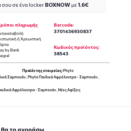
 σου σε ένα locker
BOXNOW
με
1.6€
Τρόποι πληρωμής
Barcode:
3701436930837
ντικαταβολή
ιστωτική ή Χρεωστική
άρτα
Κωδικός προϊόντος:
ay by Bank
38543
aypal
Προϊόν της εταιρείας:
Phyto
δικά Σαμπουάν
,
Phyto Παιδικά Αφρόλουτρα - Σαμπουάν
,
αιδικά Αφρόλουτρα - Σαμπουάν
,
Νέες Αφίξεις
 θα το αγοράσω