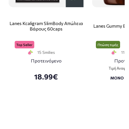
Lanes Kcaligram SlimBody Απώλεια
Lanes Gummy Bo
Βάρους 60caps
Top Seller
Πτώση τιμής
15 Smilies
11 S
Προτεινόμενο
Προτε
Τιμή Αναφο
18.99€
ΜΟΝΟ