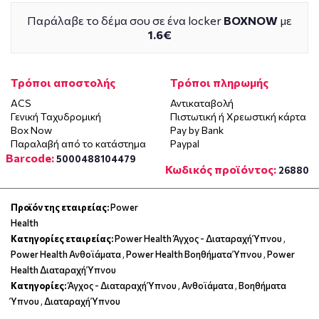
Παράλαβε το δέμα σου σε ένα locker
BOXNOW
με
1.6€
Τρόποι αποστολής
Τρόποι πληρωμής
ACS
Αντικαταβολή
Γενική Ταχυδρομική
Πιστωτική ή Χρεωστική κάρτα
Box Now
Pay by Bank
Παραλαβή από το κατάστημα
Paypal
Barcode:
5000488104479
Κωδικός προϊόντος:
26880
Προϊόν της εταιρείας:
Power
Health
Κατηγορίες εταιρείας:
Power Health Άγχος - Διαταραχή Ύπνου
,
Power Health Ανθοϊάματα
,
Power Health Βοηθήματα Ύπνου
,
Power
Health Διαταραχή Ύπνου
Κατηγορίες:
Άγχος - Διαταραχή Ύπνου
,
Ανθοϊάματα
,
Βοηθήματα
Ύπνου
,
Διαταραχή Ύπνου