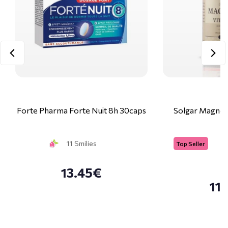
Forte Pharma Forte Nuit 8h 30caps
Solgar Magne
11 Smilies
Top Seller
13.45€
11