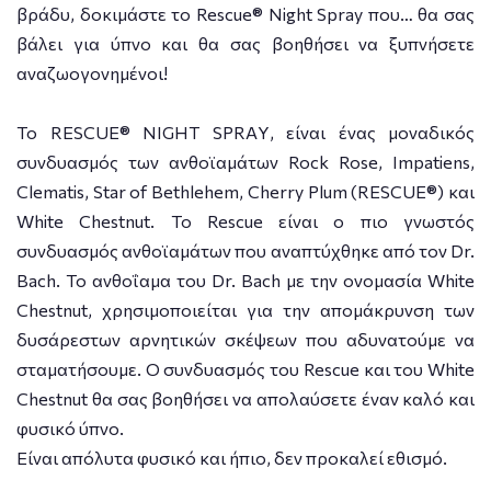
βράδυ, δοκιμάστε το Rescue® Night Spray που… θα σας
βάλει για ύπνο και θα σας βοηθήσει να ξυπνήσετε
αναζωογονημένοι!
Το RESCUE® NIGHT SPRAΥ, είναι ένας μοναδικός
συνδυασμός των ανθοϊαμάτων Rock Rose, Impatiens,
Clematis, Star of Bethlehem, Cherry Plum (RESCUE®) και
White Chestnut. Το Rescue είναι ο πιο γνωστός
συνδυασμός ανθοϊαμάτων που αναπτύχθηκε από τον Dr.
Bach. Το ανθοΐαμα του Dr. Bach με την ονομασία White
Chestnut, χρησιμοποιείται για την απομάκρυνση των
δυσάρεστων αρνητικών σκέψεων που αδυνατούμε να
σταματήσουμε. Ο συνδυασμός του Rescue και του White
Chestnut θα σας βοηθήσει να απολαύσετε έναν καλό και
φυσικό ύπνο.
Είναι απόλυτα φυσικό και ήπιο, δεν προκαλεί εθισμό.