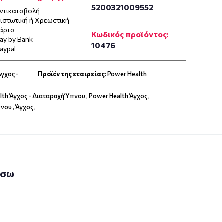
5200321009552
ντικαταβολή
ιστωτική ή Χρεωστική
άρτα
Κωδικός προϊόντος:
ay by Bank
10476
aypal
Άγχος -
Προϊόν της εταιρείας:
Power Health
lth Άγχος - Διαταραχή Ύπνου
,
Power Health Άγχος
,
πνου
,
Άγχος
,
άσω