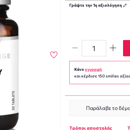
Γράψτε την 1η αξιολόγηση
Κάνε
εγγραφή
και κέρδισε 150 smilies αξίας
Παράλαβε το δέμα
Τρόποι αποστολής