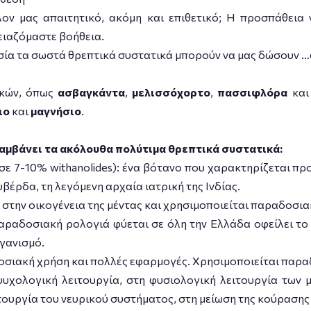
λον μας απαιτητικό, ακόμη και επιθετικό; Η προσπάθει
ειαζόμαστε βοήθεια.
ασία τα σωστά θρεπτικά συστατικά μπορούν να μας δώσουν …
ικών, όπως
ασβαγκάντα
,
μελισσόχορτο
,
πασσιφλόρα
κα
ιο
και
μαγνήσιο
.
αμβάνει τα ακόλουθα πολύτιμα θρεπτικά συστατικά:
7-10% withanolides): ένα βότανο που χαρακτηρίζεται προσ
υβέρδα, τη λεγόμενη αρχαία ιατρική της Ινδίας.
ει στην οικογένεια της μέντας και χρησιμοποιείται παραδοσ
παραδοσιακή ρολογιά φύεται σε όλη την Ελλάδα οφείλει το
ργανισμό.
ραδοσιακή χρήση και πολλές εφαρμογές. Χρησιμοποιείται παρ
χολογική λειτουργία, στη φυσιολογική λειτουργία των 
ουργία του νευρικού συστήματος, στη μείωση της κούρασης 