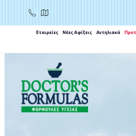
ΑΓΟΡΑ
Εταιρείες
Νέες Αφίξεις
Αντηλιακά
Προτ
Αρχική
/
Εταιρίες
/
Power Health
/
Power Health Class