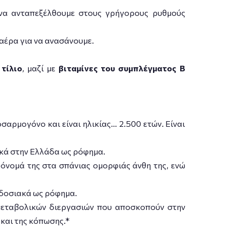
α να ανταπεξέλθουμε στους γρήγορους ρυθμούς
αέρα για να ανασάνουμε.
ι
τίλιο
, μαζί με
βιταμίνες του συμπλέγματος Β
αρμογόνο και είναι ηλικίας… 2.500 ετών. Είναι
ιακά στην Ελλάδα ως ρόφημα.
 όνομά της στα σπάνιας ομορφιάς άνθη της, ενώ
αδοσιακά ως ρόφημα.
μεταβολικών διεργασιών που αποσκοπούν στην
και της κόπωσης.*