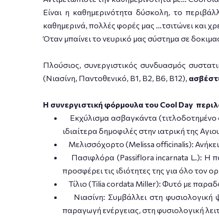
Eίναι η καθημερινότητα δύσκολη, το περιβάλ
καθημερινά, πολλές φορές μας …τσιτώνει και χρ
Όταν μπαίνει το νευρικό μας σύστημα σε δοκιμ
Πλούσιος, συνεργιστικός συνδυασμός συστατ
(Νιασίνη, Παντοθενικό, Β1, Β2, Β6, Β12),
ασβέστ
Η συνεργιστική φόρμουλα του Cool Day περιλ
Εκχύλισμα ασβαγκάντα (τιτλοδοτημένο σε 
ιδιαίτερα δημοφιλές στην ιατρική της Αγιο
Μελισσόχορτο (Melissa officinalis): Ανήκ
Πασιφλόρα (Passiflora incarnata L.): Η 
προσφέρει τις ιδιότητες της για όλο τον ο
Τίλιο (Tilia cordata Miller): Φυτό με πα
Νιασίνη: Συμβάλλει στη φυσιολογική ψυ
παραγωγή ενέργειας, στη φυσιολογική λειτ