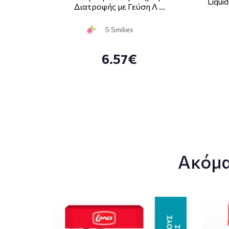
Liqui
Διατροφής με Γεύση Λ …
5 Smilies
6.57€
Ακόμα