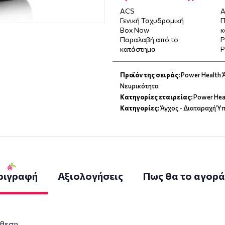
ACS
Α
Γενική Ταχυδρομική
Π
Box Now
κ
Παραλαβή από το
P
κατάστημα
P
Προϊόν της σειράς:
Power Health 
Νευρικότητα
Κατηγορίες εταιρείας:
Power Hea
Κατηγορίες:
Άγχος - Διαταραχή Ύ
ριγραφή
Αξιολογήσεις
Πως θα το αγορ
άθεση