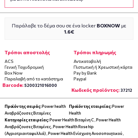
Παράλαβε το δέμα σου σε ένα locker
BOXNOW
με
1.6€
Τρόποι αποστολής
Τρόποι πληρωμής
ACS
Αντικαταβολή
Γενική Ταχυδρομική
Πιστωτική ή Χρεωστική κάρτα
Box Now
Pay by Bank
Παραλαβή από το κατάστημα
Paypal
Barcode:
5200321016000
Κωδικός προϊόντος:
37212
Προϊόν της σειράς:
Power health
Προϊόν της εταιρείας:
Power
Αναβράζουσες Βιταμίνες
Health
Κατηγορίες εταιρείας:
Power Health Βιταμίνη C
,
Power Health
Αναβράζουσες Βιταμίνες
,
Power Health Rose hip
(Αγριοτριανταφυλλιά)
,
Power Health Ενίσχυση Ανοσοποιητικού
,