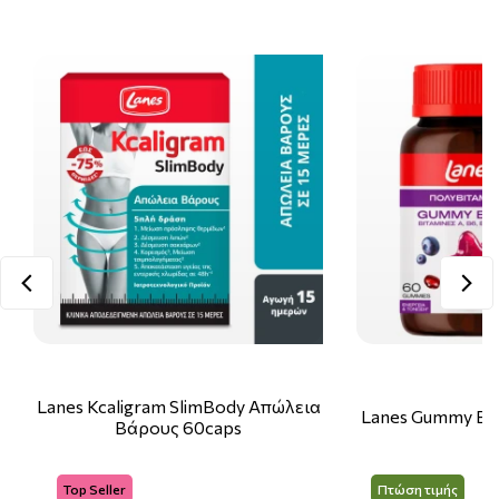
Lanes Kcaligram SlimBody Απώλεια
Lanes Gummy Bo
Βάρους 60caps
Top Seller
Πτώση τιμής