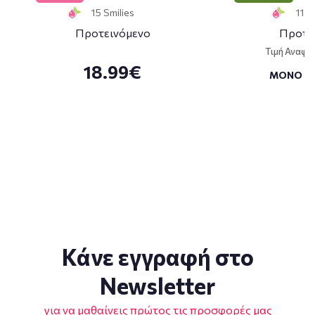
15 Smilies
11 S
Προτεινόμενο
Προτε
Τιμή Αναφο
18.99€
ΜΟΝΟ
Κάνε εγγραφή στο
Newsletter
για να μαθαίνεις πρώτος τις προσφορές μας