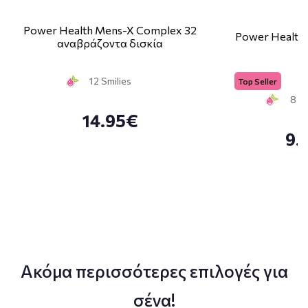
Power Health Mens-X Complex 32
Power Health F
αναβράζοντα δισκία
12 Smilies
Top Seller
8 Sm
14.95€
9.
Ακόμα περισσότερες επιλογές για
σένα!