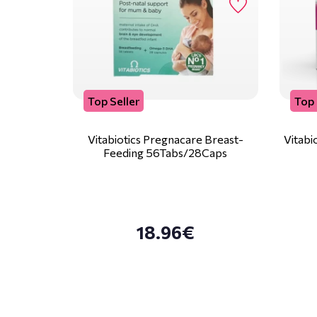
Top Seller
Top 
Vitabiotics Pregnacare Breast-
Vitabi
Feeding 56Tabs/28Caps
18.96€