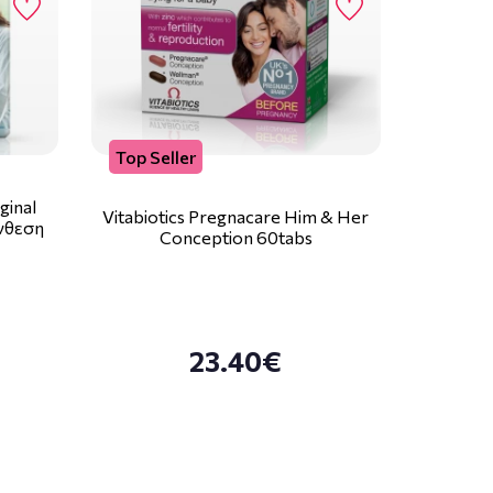
Top Seller
ginal
Vitabiotics Pregnacare Him & Her
νθεση
Conception 60tabs
23.40€