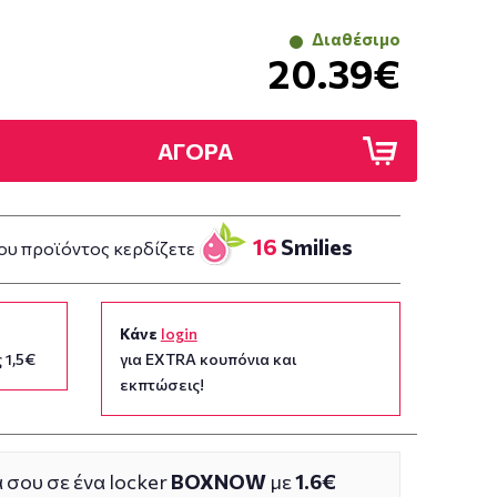
Διαθέσιμο
20.39€
ΑΓΟΡΑ
16
Smilies
ου προϊόντος κερδίζετε
Κάνε
login
 1,5€
για EXTRA κουπόνια και
εκπτώσεις!
 σου σε ένα locker
BOXNOW
με
1.6€