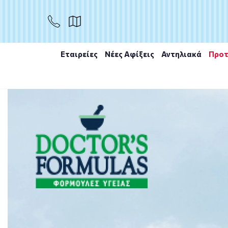
ΑΓΟΡΑ
Εταιρείες
Νέες Αφίξεις
Αντηλιακά
Προτ
Αρχική
/
Εταιρίες
/
Quest
/
Quest Pregnal Bio-Plus 30c