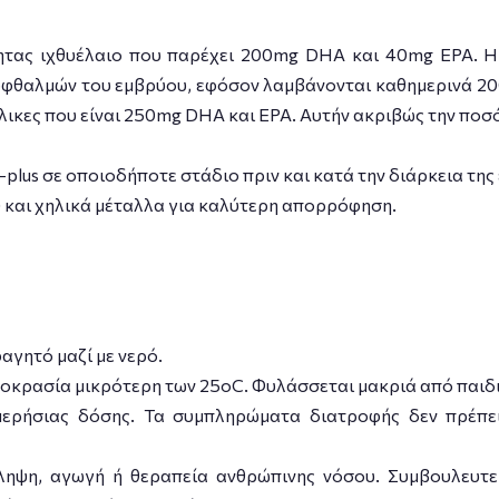
τας ιχθυέλαιο που παρέχει 200mg DHA και 40mg EPA. 
οφθαλμών του εμβρύου, εφόσον λαμβάνονται καθημερινά 2
κες που είναι 250mg DHA και EPA. Αυτήν ακριβώς την ποσότη
o-plus σε οποιοδήποτε στάδιο πριν και κατά την διάρκεια τη
) και χηλικά μέταλλα για καλύτερη απορρόφηση.
αγητό μαζί με νερό.
μοκρασία μικρότερη των 25οC. Φυλάσσεται μακριά από παιδι
μερήσιας δόσης. Τα συμπληρώματα διατροφής δεν πρέπε
ληψη, αγωγή ή θεραπεία ανθρώπινης νόσου. Συμβουλευτείτ