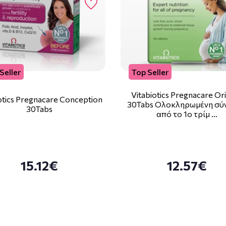
Seller
Top Seller
Vitabiotics Pregnacare Ori
otics Pregnacare Conception
30Tabs Ολοκληρωμένη σύ
30Tabs
από το 1ο τρίμ …
15.12€
12.57€