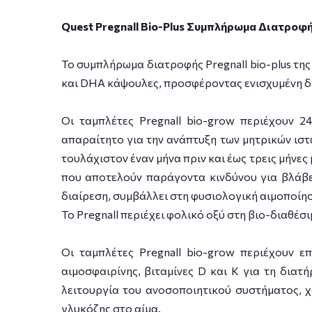
Quest Pregnall Bio-Plus Συμπλήρωμα Διατροφ
Το συμπλήρωμα διατροφής Pregnall bio-plus της
και DHA κάψουλες, προσφέροντας ενισχυμένη δι
Οι ταμπλέτες Pregnall bio-grow περιέχουν 2
απαραίτητο για την ανάπτυξη των μητρικών ισ
τουλάχιστον έναν μήνα πριν και έως τρεις μήνε
που αποτελούν παράγοντα κινδύνου για βλάβε
διαίρεση, συμβάλλει στη φυσιολογική αιμοποίη
Το Pregnall περιέχει φολικό οξύ στη βιο-διαθέσ
Οι ταμπλέτες Pregnall bio-grow περιέχουν 
αιμοσφαιρίνης, βιταμίνες D και Κ για τη δια
λειτουργία του ανοσοποιητικού συστήματος, χ
γλυκόζης στο αίμα.