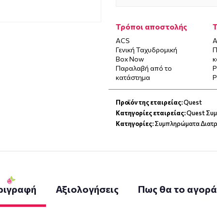
Τρόποι αποστολής
ACS
Α
Γενική Ταχυδρομική
Π
Box Now
κ
Παραλαβή από το
P
κατάστημα
P
Προϊόν της εταιρείας:
Quest
Κατηγορίες εταιρείας:
Quest Συ
Κατηγορίες:
Συμπληρώματα Διατ
ριγραφή
Αξιολογήσεις
Πως θα το αγορ