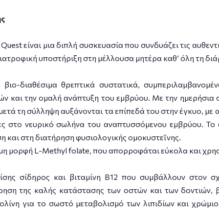
ής
 Quest είναι μια διπλή συσκευασία που συνδυάζει τις αυθεντ
ατροφική υποστήριξη στη μέλλουσα μητέρα καθ’ όλη τη διά
4 βιο-διαθέσιμα θρεπτικά συστατικά, συμπεριλαμβανομέ
τών και την ομαλή ανάπτυξη του εμβρύου. Με την ημερήσια
ς μετά τη σύλληψη αυξάνονται τα επίπεδά του στην έγκυο, μ
ς στο νευρικό σωλήνα του αναπτυσσόμενου εμβρύου. Το φ
ση και στη διατήρηση φυσιολογικής ομοκυστεΐνης.
ιμη μορφή L-Methyl folate, που απορροφάται εύκολα και χρη
επίσης σίδηρος και βιταμίνη Β12 που συμβάλλουν στον σ
τήρηση της καλής κατάστασης των οστών και των δοντιών, 
ολίνη για το σωστό μεταβολισμό των λιπιδίων και χρώμι