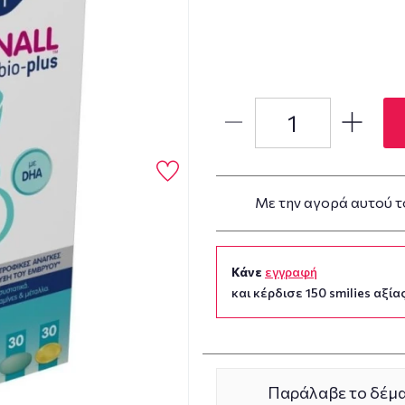
Με την αγορά αυτού τ
Κάνε
εγγραφή
και κέρδισε 150 smilies αξίας
Παράλαβε το δέμα