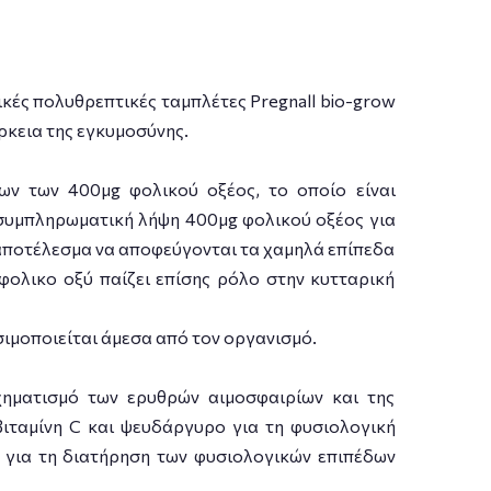
ικές πολυθρεπτικές ταμπλέτες Pregnall bio-grow
ρκεια της εγκυμοσύνης.
νων των 400μg φολικού οξέος, το οποίο είναι
 συμπληρωματική λήψη 400μg φολικού οξέος για
ε αποτέλεσμα να αποφεύγονται τα χαμηλά επίπεδα
ολικο οξύ παίζει επίσης ρόλο στην κυτταρική
σιμοποιείται άμεσα από τον οργανισμό.
χηματισμό των ερυθρών αιμοσφαιρίων και της
βιταμίνη C και ψευδάργυρο για τη φυσιολογική
ο για τη διατήρηση των φυσιολογικών επιπέδων