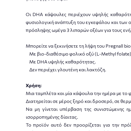
Οι DHA κάψουλες περιέχουν υψηλής καθαρότη
φυσιολογική ανάπτυξη του εγκεφάλου και των 
πρόσληψης ωμέγα 3 λιπαρών οξέων για τους ενήλι
Μπορείτε να ξεκινήσετε τη λήψη του Pregnall bi
Με βιο-διαθέσιμο φολικό οξύ (L-Methyl folate
Με DHA υψηλής καθαρότητας.
Δεν περιέχει γλουτένη και λακτόζη.
Χρήση:
Μια ταμπλέτα και μία κάψουλα την ημέρα με το φ
Διατηρείται σε μέρος ξηρό και δροσερό, σε θερ
Να μη γίνεται υπέρβαση της συνιστώμενης η
ισορροπημένης δίαιτας.
Το προϊόν αυτό δεν προορίζεται για την πρό