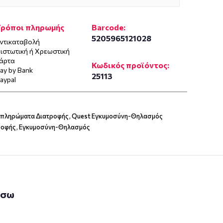
Τρόποι πληρωμής
Barcode:
5205965121028
ντικαταβολή
ιστωτική ή Χρεωστική
άρτα
Κωδικός προϊόντος:
ay by Bank
25113
aypal
μπληρώματα Διατροφής
,
Quest Εγκυμοσύνη-Θηλασμός
ροφής
,
Εγκυμοσύνη-Θηλασμός
άσω