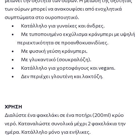
μειώνει την οξύτητα των ούρων. Η μείωση της οξύτητας
των ούρων μπορεί να ανακουφίσει από ενοχλητικά
συμπτώματα στο ουροποιητικό.
Κατάλληλο για γυναίκες και άνδρες.
Με τυποποιημένο εκχύλισμα κράνμπερι με υψηλή
περιεκτικότητα σε προανθοκυανιδίνες.
Με φυσική γεύση κράνμπερι.
Με γλυκαντικό (σουκραλόζη).
Κατάλληλο για χορτοφάγους και vegans.
Δεν περιέχει γλουτένη και λακτόζη.
ΧΡΗΣΗ
Διαλύστε ένα φακελάκι σε ένα ποτήρι (200ml) κρύο
νερό. Καταναλώστε συνολικά μέχρι 2 φακελάκια την
ημέρα. Κατάλληλο μόνο για ενήλικες.