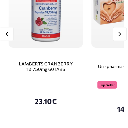
LAMBERTS CRANBERRY
Uni-pharma Cr
18,750mg 60TABS
Top Seller
23.10€
14