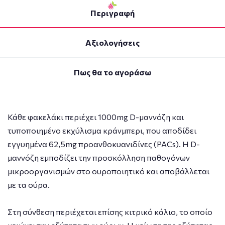
Περιγραφή
Αξιολογήσεις
Πως θα το αγοράσω
Κάθε φακελάκι περιέχει 1000mg D-μαννόζη και
τυποποιημένο εκχύλισμα κράνμπερι, που αποδίδει
εγγυημένα 62,5mg προανθοκυανιδίνες (PACs). Η D-
μαννόζη εμποδίζει την προσκόλληση παθογόνων
μικροοργανισμών στο ουροποιητικό και αποβάλλεται
με τα ούρα.
Στη σύνθεση περιέχεται επίσης κιτρικό κάλιο, το οποίο