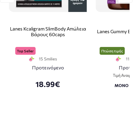
Lanes Kcaligram SlimBody Απώλεια
Lanes Gummy Bo
Βάρους 60caps
Top Seller
Πτώση τιμής
15 Smilies
11 S
Προτεινόμενο
Προτε
Τιμή Αναφο
18.99€
ΜΟΝΟ