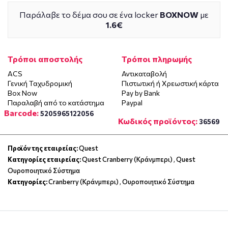
Παράλαβε το δέμα σου σε ένα locker
BOXNOW
με
1.6€
Τρόποι αποστολής
Τρόποι πληρωμής
ACS
Αντικαταβολή
Γενική Ταχυδρομική
Πιστωτική ή Χρεωστική κάρτα
Box Now
Pay by Bank
Παραλαβή από το κατάστημα
Paypal
Barcode:
5205965122056
Κωδικός προϊόντος:
36569
Προϊόν της εταιρείας:
Quest
Κατηγορίες εταιρείας:
Quest Cranberry (Κράνμπερι)
,
Quest
Ουροποιητικό Σύστημα
Κατηγορίες:
Cranberry (Κράνμπερι)
,
Ουροποιητικό Σύστημα