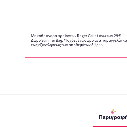
Με κάθε αγορά προϊόντων Roger Gallet άνω των 29€,
Δώρο Summer Bag. * Ισχύει ένα δώρο ανά παραγγελία κα
έως εξαντλήσεως των αποθεμάτων δώρων
Περιγραφ