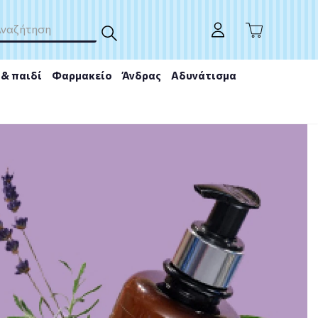
& παιδί
Φαρμακείο
Άνδρας
Αδυνάτισμα