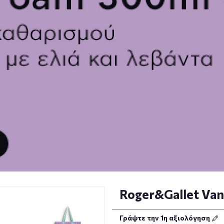
Roger&Gallet Vani
Γράψτε την 1η αξιολόγηση