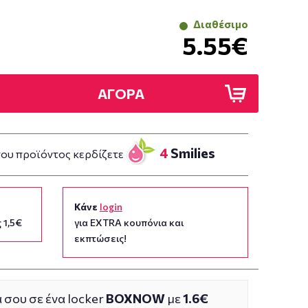
Διαθέσιμο
5.55€
ΑΓΟΡΑ
4
Smilies
του προϊόντος κερδίζετε
Κάνε
login
 1,5€
για EXTRA κουπόνια και
εκπτώσεις!
 σου σε ένα locker
BOXNOW
με
1.6€