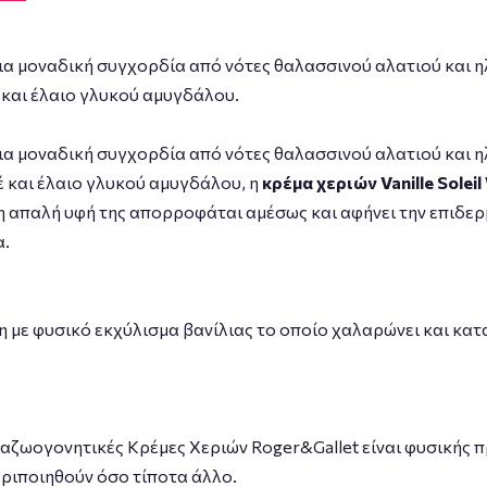
ια μοναδική συγχορδία από νότες θαλασσινού αλατιού και 
 και έλαιο γλυκού αμυγδάλου.
ια μοναδική συγχορδία από νότες θαλασσινού αλατιού και 
έ και έλαιο γλυκού αμυγδάλου, η
κρέμα χεριών Vanille Soleil
, η απαλή υφή της απορροφάται αμέσως και αφήνει την επιδε
α.
ένη με φυσικό εκχύλισμα βανίλιας το οποίο χαλαρώνει και κα
αζωογονητικές Κρέμες Χεριών Roger&Gallet είναι φυσικής π
εριποιηθούν όσο τίποτα άλλο.