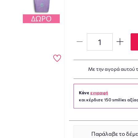
Με την αγορά αυτού 
Κάνε
εγγραφή
και κέρδισε 150 smilies αξίας
Παράλαβε το δέμα