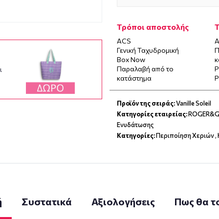
Τρόποι αποστολής
ACS
Α
Γενική Ταχυδρομική
Π
Box Now
κ
Παραλαβή από το
P
ι
κατάστημα
P
Προϊόν της σειράς:
Vanille Soleil
Κατηγορίες εταιρείας:
ROGER&GA
Ενυδάτωσης
Κατηγορίες:
Περιποίηση Χεριών
,
ή
Συστατικά
Αξιολογήσεις
Πως θα τ