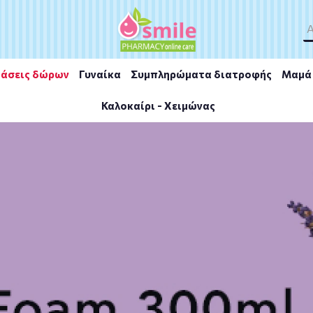
άσεις δώρων
Γυναίκα
Συμπληρώματα διατροφής
Μαμά 
Καλοκαίρι - Χειμώνας
nille Soleil Hand Cream 30ml