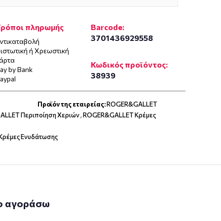
Τρόποι πληρωμής
Barcode:
3701436929558
ντικαταβολή
ιστωτική ή Χρεωστική
άρτα
Κωδικός προϊόντος:
ay by Bank
38939
aypal
Προϊόν της εταιρείας:
ROGER&GALLET
LLET Περιποίηση Χεριών
,
ROGER&GALLET Κρέμες
Κρέμες Ενυδάτωσης
ο αγοράσω