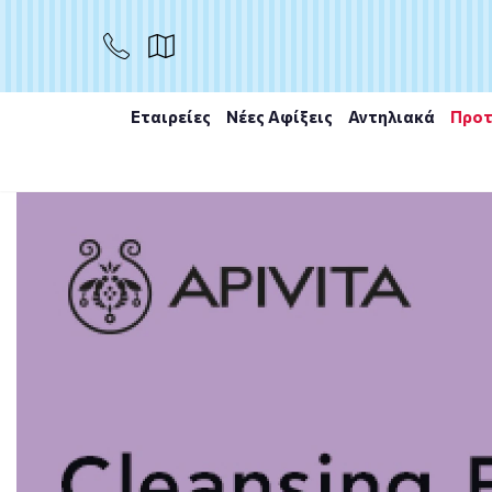
ΑΓΟΡΑ
Εταιρείες
Νέες Αφίξεις
Αντηλιακά
Προτ
Αρχική
/
Εταιρίες
/
ROGER&GALLET
/
Roger&Gallet Va