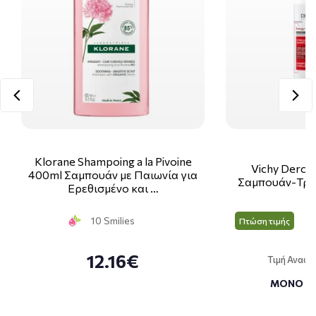
Klorane Shampoing a la Pivoine
Vichy Derco
400ml Σαμπουάν με Παιωνία για
Σαμπουάν-Τρι
Ερεθισμένο και …
10 Smilies
Πτώση τιμής
12.16€
Τιμή Αναφ
ΜΟΝΟ