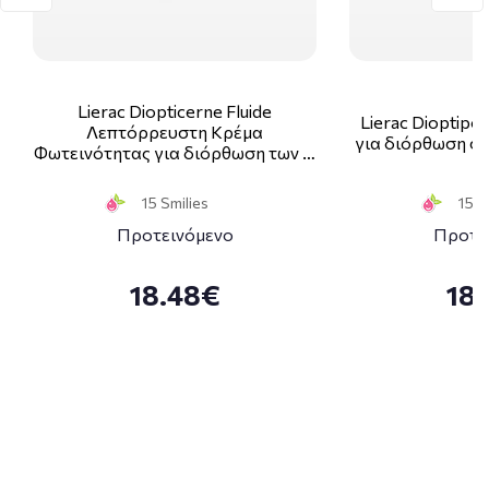
Lierac Diopticerne Fluide
Lierac Dioptipo
Λεπτόρρευστη Κρέμα
για διόρθωση στ
Φωτεινότητας για διόρθωση των …
15 Smilies
15 S
Προτεινόμενο
Προτε
18.48€
18