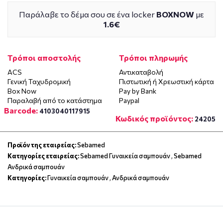
Παράλαβε το δέμα σου σε ένα locker
BOXNOW
με
1.6€
Τρόποι αποστολής
Τρόποι πληρωμής
ACS
Αντικαταβολή
Γενική Ταχυδρομική
Πιστωτική ή Χρεωστική κάρτα
Box Now
Pay by Bank
Παραλαβή από το κατάστημα
Paypal
Barcode:
4103040117915
Κωδικός προϊόντος:
24205
Προϊόν της εταιρείας:
Sebamed
Κατηγορίες εταιρείας:
Sebamed Γυναικεία σαμπουάν
,
Sebamed
Ανδρικά σαμπουάν
Κατηγορίες:
Γυναικεία σαμπουάν
,
Ανδρικά σαμπουάν