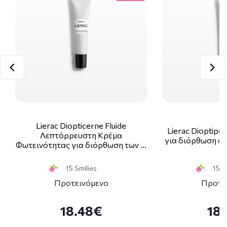
Lierac Diopticerne Fluide
Lierac Dioptipo
Λεπτόρρευστη Κρέμα
για διόρθωση στ
Φωτεινότητας για διόρθωση των …
15 Smilies
15 S
Προτεινόμενο
Προτε
18.48€
18