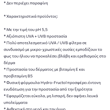
* Δεν περιέχει παραφίνη
* Χαρακτηριστικά προϊόντος:
* Με την τιμή του pH 5,5
* Αξιόπιστη UVA + UVB προστασία
* Πολύ αποτελεσματικό UVA / UVB φίλτρα σε
συνδυασμό με μικρο-χρωστικές ουσίες εμποδίζουν το
φως του ήλιου να προκαλέσει βλάβη και ερεθισμούς στο
δέρμα
* Προστασία του δέρματος με βιταμίνη Ε και
προβιταμίνη Β5
* Φυσική φόρμουλα Hydro-Fructol προσφέρει έντονη
ενυδάτωση για την προστασία από την ξηρότητα
* Εφαρμόζεται εύκολα, μη λιπαρή, δεν αφήνει λευκά
υπολείμματα
* Ανθεκτική στο νερό και την άμμο