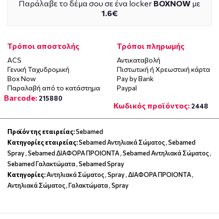
Παράλαβε το δέμα σου σε ένα locker
BOXNOW
με
1.6€
Τρόποι αποστολής
Τρόποι πληρωμής
ACS
Αντικαταβολή
Γενική Ταχυδρομική
Πιστωτική ή Χρεωστική κάρτα
Box Now
Pay by Bank
Παραλαβή από το κατάστημα
Paypal
Barcode:
215880
Κωδικός προϊόντος:
2448
Προϊόν της εταιρείας:
Sebamed
Κατηγορίες εταιρείας:
Sebamed Αντηλιακά Σώματος
,
Sebamed
Spray
,
Sebamed ΔΙΑΦΟΡΑ ΠΡΟΙΟΝΤΑ
,
Sebamed Αντηλιακά Σώματος
,
Sebamed Γαλακτώματα
,
Sebamed Spray
Κατηγορίες:
Αντηλιακά Σώματος
,
Spray
,
ΔΙΑΦΟΡΑ ΠΡΟΙΟΝΤΑ
,
Αντηλιακά Σώματος
,
Γαλακτώματα
,
Spray