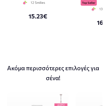
12 Smilies
Top Seller
13 S
15.23€
16
Ακόμα περισσότερες επιλογές για
σένα!