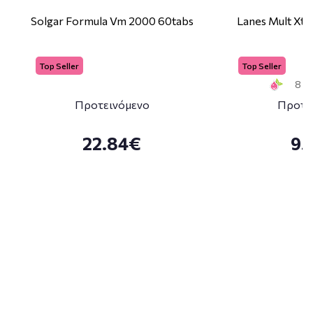
Solgar Formula Vm 2000 60tabs
Lanes Mult Xtr
Top Seller
Top Seller
8 Sm
Προτεινόμενο
Προτε
22.84€
9.