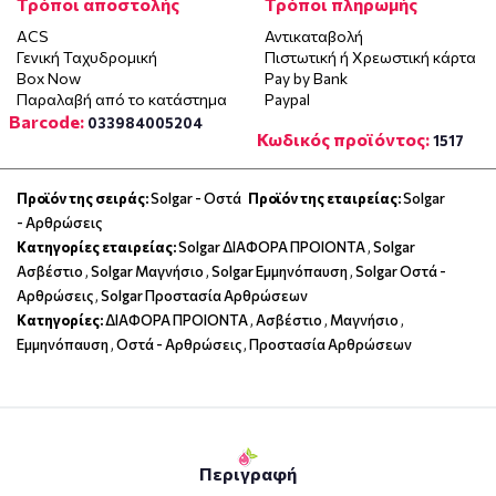
Τρόποι αποστολής
Τρόποι πληρωμής
ACS
Αντικαταβολή
Γενική Ταχυδρομική
Πιστωτική ή Χρεωστική κάρτα
Box Now
Pay by Bank
Παραλαβή από το κατάστημα
Paypal
Barcode:
033984005204
Κωδικός προϊόντος:
1517
Προϊόν της σειράς:
Solgar - Οστά
Προϊόν της εταιρείας:
Solgar
- Αρθρώσεις
Κατηγορίες εταιρείας:
Solgar ΔΙΑΦΟΡΑ ΠΡΟΙΟΝΤΑ
,
Solgar
Ασβέστιο
,
Solgar Μαγνήσιο
,
Solgar Εμμηνόπαυση
,
Solgar Οστά -
Αρθρώσεις
,
Solgar Προστασία Αρθρώσεων
Κατηγορίες:
ΔΙΑΦΟΡΑ ΠΡΟΙΟΝΤΑ
,
Ασβέστιο
,
Μαγνήσιο
,
Εμμηνόπαυση
,
Οστά - Αρθρώσεις
,
Προστασία Αρθρώσεων
Περιγραφή