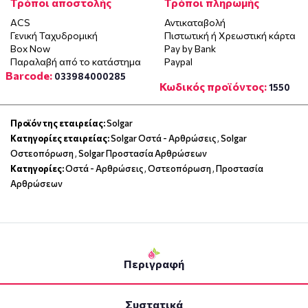
Τρόποι αποστολής
Τρόποι πληρωμής
ACS
Αντικαταβολή
Γενική Ταχυδρομική
Πιστωτική ή Χρεωστική κάρτα
Box Now
Pay by Bank
Παραλαβή από το κατάστημα
Paypal
Barcode:
033984000285
Κωδικός προϊόντος:
1550
Προϊόν της εταιρείας:
Solgar
Κατηγορίες εταιρείας:
Solgar Οστά - Αρθρώσεις
,
Solgar
Οστεοπόρωση
,
Solgar Προστασία Αρθρώσεων
Κατηγορίες:
Οστά - Αρθρώσεις
,
Οστεοπόρωση
,
Προστασία
Αρθρώσεων
Περιγραφή
Συστατικά