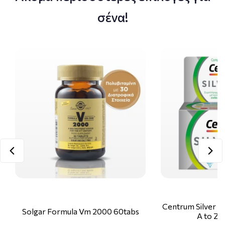
σένα!
Centrum Silver 
Solgar Formula Vm 2000 60tabs
A to Zi