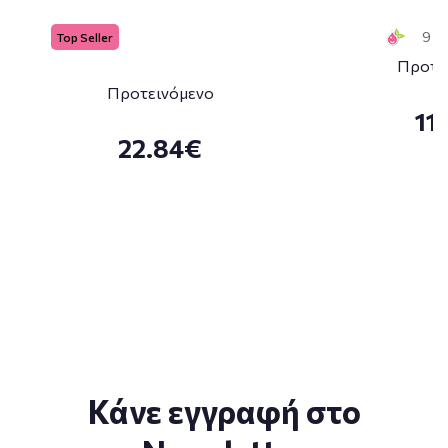
9 Sm
Top Seller
Προτε
Προτεινόμενο
11
22.84€
Κάνε εγγραφή στο