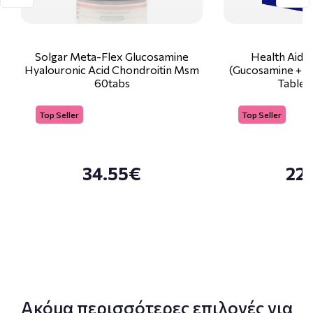
Solgar Meta-Flex Glucosamine
Health Aid O
Hyalouronic Acid Chondroitin Msm
(Gucosamine + 
60tabs
Tablet
Top Seller
Top Seller
34.55€
22
Ακόμα περισσότερες επιλογές για