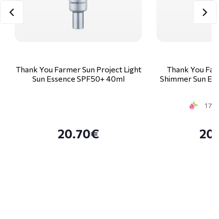
Thank You Farmer Sun Project Light
Thank You Far
Sun Essence SPF50+ 40ml
Shimmer Sun Es
17 S
20.70€
20