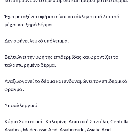
καταπραΰνουν το ερεθισμένο και προβληματικό δέρμα.
Έχει μεταξένια υφή και είναι κατάλληλο από λιπαρό
μέχρι και ξηρό δέρμα.
Δεν αφήνει λευκό υπόλειμμα.
Βελτιώνει την υφή της επιδερμίδας και φροντίζει το
ταλαιπωρημένο δέρμα.
Αναζωογονεί το δέρμα και ενδυναμώνει τον επιδερμικό
φραγμό .
Υποαλλεργικό.
Κύρια Συστατικά : Καλαμίνη, Ασιατική Σαντέλα, Centella
Asiatica, Madecassic Acid, Asiaticoside, Asiatic Acid