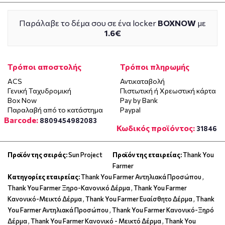
Παράλαβε το δέμα σου σε ένα locker
BOXNOW
με
1.6€
Τρόποι αποστολής
Τρόποι πληρωμής
ACS
Αντικαταβολή
Γενική Ταχυδρομική
Πιστωτική ή Χρεωστική κάρτα
Box Now
Pay by Bank
Παραλαβή από το κατάστημα
Paypal
Barcode:
8809454982083
Κωδικός προϊόντος:
31846
Προϊόν της σειράς:
Sun Project
Προϊόν της εταιρείας:
Thank You
Farmer
Κατηγορίες εταιρείας:
Thank You Farmer Αντηλιακά Προσώπου
,
Thank You Farmer Ξηρο-Κανονικό Δέρμα
,
Thank You Farmer
Κανονικό-Μεικτό Δέρμα
,
Thank You Farmer Ευαίσθητο Δέρμα
,
Thank
You Farmer Αντηλιακά Προσώπου
,
Thank You Farmer Κανονικό-Ξηρό
Δέρμα
,
Thank You Farmer Κανονικό - Μεικτό Δέρμα
,
Thank You