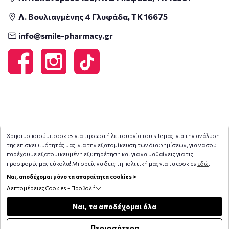
Λ. Βουλιαγμένης 4 Γλυφάδα, ΤΚ 16675
info@smile-pharmacy.gr
Χρησιμοποιούμε cookies για τη σωστή λειτουργία του site μας, για την ανάλυση
της επισκεψιμότητάς μας, για την εξατομίκευση των διαφημίσεων, για να σου
παρέχουμε εξατομικευμένη εξυπηρέτηση και για να μαθαίνεις για τις
προσφορές μας εύκολα! Μπορείς να δεις τη πολιτική μας για τα cookies
εδώ
.
Ναι, αποδέχομαι μόνο τα απαραίτητα cookies >
Λεπτομέρειες Cookies - Προβολή
Copyright © 2026
smile-pharmacy.gr
Φίλτρα
Ναι, τα αποδέχομαι όλα
Περισσότερα