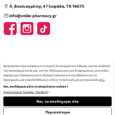
Λ. Βουλιαγμένης 4 Γλυφάδα, ΤΚ 16675
info@smile-pharmacy.gr
Χρησιμοποιούμε cookies για τη σωστή λειτουργία του site μας, για την ανάλυση
της επισκεψιμότητάς μας, για την εξατομίκευση των διαφημίσεων, για να σου
παρέχουμε εξατομικευμένη εξυπηρέτηση και για να μαθαίνεις για τις
προσφορές μας εύκολα! Μπορείς να δεις τη πολιτική μας για τα cookies
εδώ
.
Ναι, αποδέχομαι μόνο τα απαραίτητα cookies >
Λεπτομέρειες Cookies - Προβολή
Copyright © 2026
smile-pharmacy.gr
Φίλτρα
Ναι, τα αποδέχομαι όλα
Περισσότερα