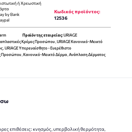
ιστωτική ή Χρεωστική
άρτα
Κωδικός προϊόντος:
ay by Bank
12536
aypal
derm
Προϊόν της εταιρείας:
URIAGE
ναπλαστικές Κρέμες Προσώπου
,
URIAGE Κανονικό-Μεικτό
ος
,
URIAGE Υπερευαίσθητο - Ευερέθιστο
ες Προσώπου
,
Κανονικό-Μεικτό Δέρμα
,
Ανάπλαση Δέρματος
άσω
ορες επιθέσεις: κνησμός, υπερβολική θερμότητα,