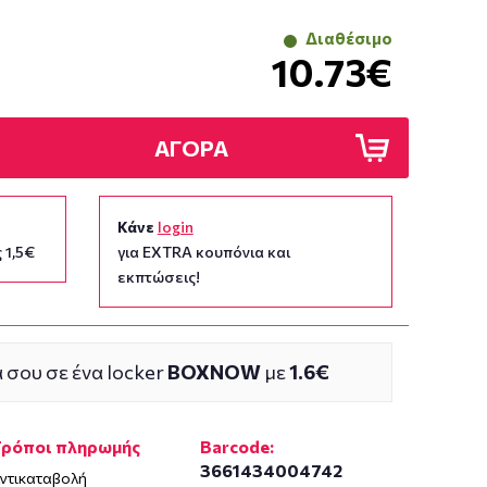
Διαθέσιμο
10.73€
ΑΓΟΡΑ
Κάνε
login
 1,5€
για EXTRA κουπόνια και
εκπτώσεις!
 σου σε ένα locker
BOXNOW
με
1.6€
Τρόποι πληρωμής
Barcode:
3661434004742
ντικαταβολή