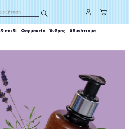
& παιδί
Φαρμακείο
Άνδρας
Αδυνάτισμα