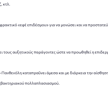
, κτλ.
φρακτικό «εφέ επιδέσμου» για να μονώσει και να προστατεύ
ει τους αυξητικούς παράγοντες ώστε να προωθηθεί η επιδερ
D-Πανθενόλη καταπραΰνει άμεσα και με διάρκεια την αίσθησ
ο βακτηριακού πολλαπλασιασμού.