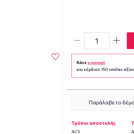
Κάνε
εγγραφή
και κέρδισε 150 smilies αξίας
Παράλαβε το δέμα
Τρόποι αποστολής
ACS
Α