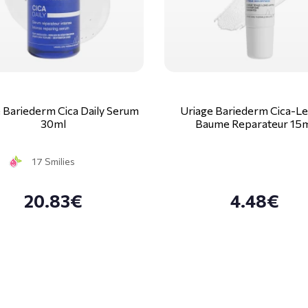
 Bariederm Cica Daily Serum
Uriage Bariederm Cica-Le
30ml
Baume Reparateur 15
17 Smilies
20.83€
4.48€