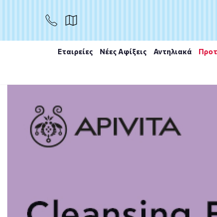
ΑΓΟΡΑ
Εταιρείες
Νέες Αφίξεις
Αντηλιακά
Προτ
Αρχική
/
Εταιρίες
/
URIAGE
/
Uriage Bariederm Cica Cr