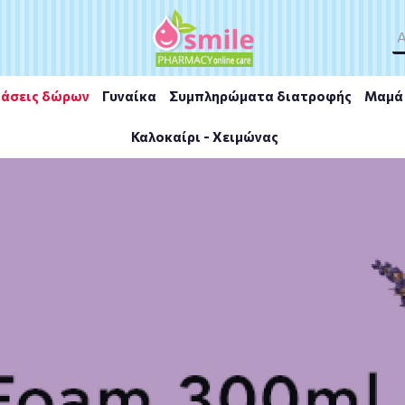
άσεις δώρων
Γυναίκα
Συμπληρώματα διατροφής
Μαμά 
Καλοκαίρι - Χειμώνας
eme Reparatrice 100ml