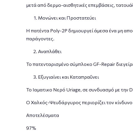
μετά από δερμο-αισθητικές επεμβάσεις, τατουάζ
Μονώνει και Προστατεύει
Η πατέντα Poly-2P δημιουργεί άμεσα ένα μη απο
παράγοντες.
Αναπλάθει
Το πατενταρισμένο σύμπλοκο GF-Repair διεγείρ
Εξυγιαίνει και Καταπραΰνει
Το Ιαματικο Νερό Uriage, σε συνδυασμό με την 
Ο Χαλκός-Ψευδάργυρος περιορίζει τον κίνδυν
Αποτελέσματα
97%