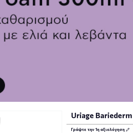
Uriage Bariederm
Γράψτε την 1η αξιολόγηση