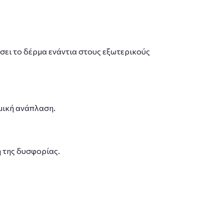
σει το δέρμα ενάντια στους εξωτερικούς
μική ανάπλαση.
η της δυσφορίας.