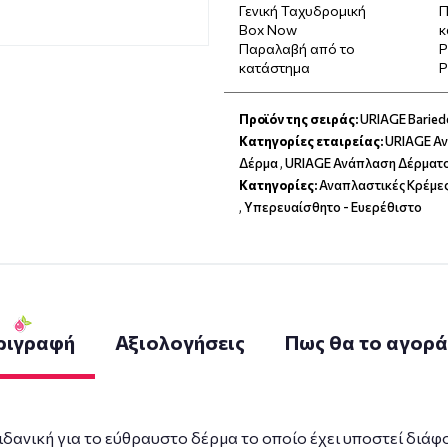
Γενική Ταχυδρομική
Π
Box Now
κ
Παραλαβή από το
P
κατάστημα
P
Προϊόν της σειράς:
URIAGE Barie
Κατηγορίες εταιρείας:
URIAGE Α
Δέρμα
,
URIAGE Ανάπλαση Δέρματ
Κατηγορίες:
Αναπλαστικές Κρέμ
,
Υπερευαίσθητο - Ευερέθιστο
ριγραφή
Αξιολογήσεις
Πως θα το αγορ
ιδανική για το εύθραυστο δέρμα το οποίο έχει υποστεί διάφ