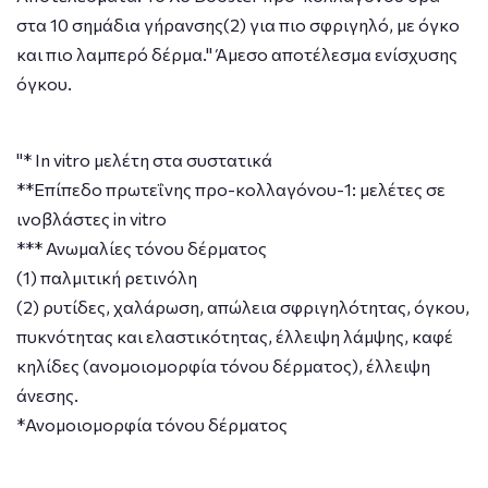
στα 10 σημάδια γήρανσης(2) για πιο σφριγηλό, με όγκο
και πιο λαμπερό δέρμα." Άμεσο αποτέλεσμα ενίσχυσης
όγκου.
"* In vitro μελέτη στα συστατικά
**Επίπεδο πρωτεΐνης προ-κολλαγόνου-1: μελέτες σε
ινοβλάστες in vitro
*** Ανωμαλίες τόνου δέρματος
(1) παλμιτική ρετινόλη
(2) ρυτίδες, χαλάρωση, απώλεια σφριγηλότητας, όγκου,
πυκνότητας και ελαστικότητας, έλλειψη λάμψης, καφέ
κηλίδες (ανομοιομορφία τόνου δέρματος), έλλειψη
άνεσης.
*Ανομοιομορφία τόνου δέρματος