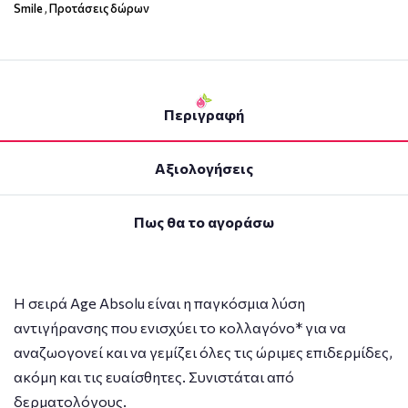
Smile
,
Προτάσεις δώρων
Περιγραφή
Αξιολογήσεις
Πως θα το αγοράσω
Η σειρά Age Absolu είναι η παγκόσμια λύση
αντιγήρανσης που ενισχύει το κολλαγόνο* για να
αναζωογονεί και να γεμίζει όλες τις ώριμες επιδερμίδες,
ακόμη και τις ευαίσθητες. Συνιστάται από
δερματολόγους.