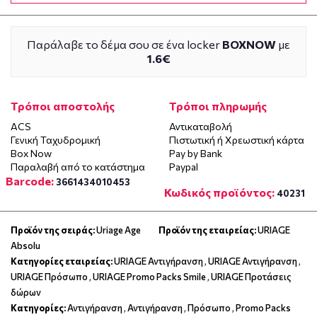
Παράλαβε το δέμα σου σε ένα locker
BOXNOW
με
1.6€
Τρόποι αποστολής
Τρόποι πληρωμής
ACS
Αντικαταβολή
Γενική Ταχυδρομική
Πιστωτική ή Χρεωστική κάρτα
Box Now
Pay by Bank
Παραλαβή από το κατάστημα
Paypal
Barcode:
3661434010453
Κωδικός προϊόντος:
40231
Προϊόν της σειράς:
Uriage Age
Προϊόν της εταιρείας:
URIAGE
Absolu
Κατηγορίες εταιρείας:
URIAGE Αντιγήρανση
,
URIAGE Αντιγήρανση
,
URIAGE Πρόσωπο
,
URIAGE Promo Packs Smile
,
URIAGE Προτάσεις
δώρων
Κατηγορίες:
Αντιγήρανση
,
Αντιγήρανση
,
Πρόσωπο
,
Promo Packs