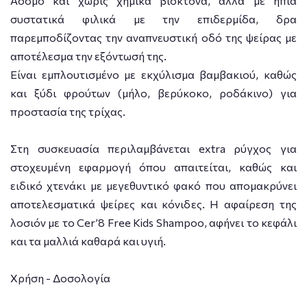
Άοσμο και χωρίς χημικά βιοκτόνα, αλλά με ήπια
συστατικά φιλικά με την επιδερμίδα, δρα
παρεμποδίζοντας την αναπνευστική οδό της ψείρας με
αποτέλεσμα την εξόντωσή της.
Είναι εμπλουτισμένο με εκχύλισμα βαμβακιού, καθώς
και ξύδι φρούτων (μήλο, βερύκοκο, ροδάκινο) για
προστασία της τρίχας.
Στη συσκευασία περιλαμβάνεται extra ρύγχος για
στοχευμένη εφαρμογή όπου απαιτείται, καθώς και
ειδικό χτενάκι με μεγεθυντικό φακό που απομακρύνει
αποτελεσματικά ψείρες και κόνιδες. Η αφαίρεση της
λοσιόν με το Cer’8 Free Kids Shampoo, αφήνει το κεφάλι
και τα μαλλιά καθαρά και υγιή.
Χρήση - Δοσολογία