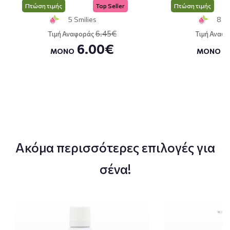
Πτώση τιμής
Top Seller
Πτώση τιμής
5 Smilies
8 Sm
6.45€
Τιμή Αναφοράς
Τιμή Αναφ
6.00€
ΜΟΝΟ
ΜΟΝΟ
Ακόμα περισσότερες επιλογές για
σένα!