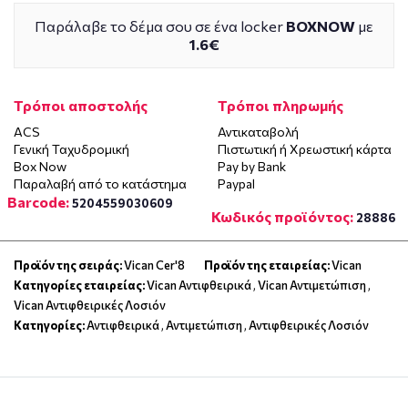
Παράλαβε το δέμα σου σε ένα locker
BOXNOW
με
1.6€
Τρόποι αποστολής
Τρόποι πληρωμής
ACS
Αντικαταβολή
Γενική Ταχυδρομική
Πιστωτική ή Χρεωστική κάρτα
Box Now
Pay by Bank
Παραλαβή από το κατάστημα
Paypal
Barcode:
5204559030609
Κωδικός προϊόντος:
28886
Προϊόν της σειράς:
Vican Cer'8
Προϊόν της εταιρείας:
Vican
Κατηγορίες εταιρείας:
Vican Αντιφθειρικά
,
Vican Αντιμετώπιση
,
Vican Αντιφθειρικές Λοσιόν
Κατηγορίες:
Αντιφθειρικά
,
Αντιμετώπιση
,
Αντιφθειρικές Λοσιόν