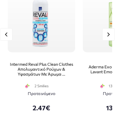
Intermed Reval Plus Clean Clothes
Aderma Exome
Απολυμαντικό Ρούχων &
Lavant Emolli
Υφασμάτων Με Άρωμα …
2 Smilies
13 S
Προτεινόμενο
Προτε
2.47€
13