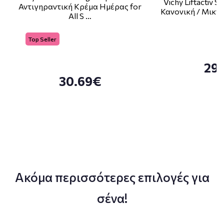
Vichy Liftactiv 
Αντιγηραντική Κρέμα Ημέρας for
Κανονική / Μικτ
All S …
Top Seller
29
30.69€
Ακόμα περισσότερες επιλογές για
σένα!