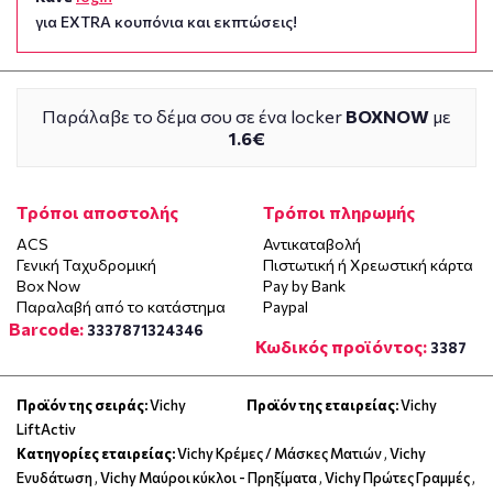
για EXTRA κουπόνια και εκπτώσεις!
Παράλαβε το δέμα σου σε ένα locker
BOXNOW
με
1.6€
Τρόποι αποστολής
Τρόποι πληρωμής
ACS
Αντικαταβολή
Γενική Ταχυδρομική
Πιστωτική ή Χρεωστική κάρτα
Box Now
Pay by Bank
Παραλαβή από το κατάστημα
Paypal
Barcode:
3337871324346
Κωδικός προϊόντος:
3387
Προϊόν της σειράς:
Vichy
Προϊόν της εταιρείας:
Vichy
LiftActiv
Κατηγορίες εταιρείας:
Vichy Κρέμες / Μάσκες Ματιών
,
Vichy
Ενυδάτωση
,
Vichy Μαύροι κύκλοι - Πρηξίματα
,
Vichy Πρώτες Γραμμές
,