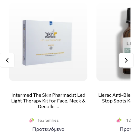
Intermed The Skin Pharmacist Led
Lierac Anti-Blem
Light Therapy Kit for Face, Neck &
Stop Spots Κα
Decolle …
1
162 Smilies
12 S
Προτεινόμενο
Προτε