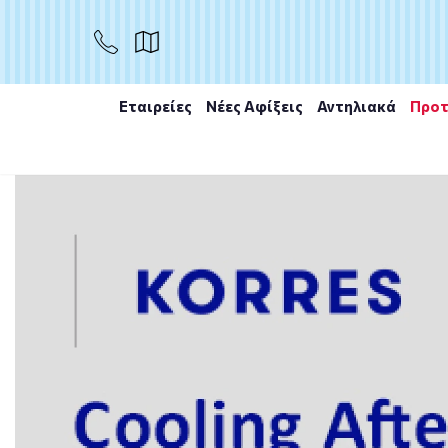
ΑΓΟΡΑ
Εταιρείες
Νέες Αφίξεις
Αντηλιακά
Προτ
Αρχική
/
Εταιρίες
/
Vichy
/
Vichy Liftactiv Hyaluronic S