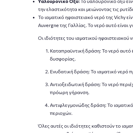
Υαλουρονικό Οξύ:
Το υαλουρονικό οξύ είν
την ελαστικότητα και μειώνοντας τις ρυτίδ
Το ιαματικό ηφαιστειακό νερό της Vichy εί
Auvergne της Γαλλίας. Το νερό αυτό είναι γ
Οι ιδιότητες του ιαματικού ηφαιστειακού 
Καταπραϋντική δράση: Το νερό αυτό έ
δυσφορίας.
Ενυδατική δράση: Το ιαματικό νερό π
Αντιοξειδωτική δράση: Το νερό περιέ
πρόωρη γήρανση.
Αντιφλεγμονώδης δράση: Το ιαματικό 
περιοχών.
Όλες αυτές οι ιδιότητες καθιστούν το ιαμα