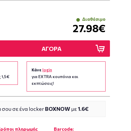
Διαθέσιμο
27.98€
ΑΓΟΡΑ
Κάνε
login
 1,5€
για EXTRA κουπόνια και
εκπτώσεις!
 σου σε ένα locker
BOXNOW
με
1.6€
Τρόποι πληρωμής
Barcode: