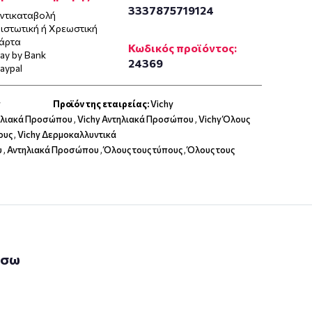
3337875719124
ντικαταβολή
ιστωτική ή Χρεωστική
άρτα
Κωδικός προϊόντος:
ay by Bank
24369
aypal
v
Προϊόν της εταιρείας:
Vichy
ηλιακά Προσώπου
,
Vichy Αντηλιακά Προσώπου
,
Vichy Όλους
ους
,
Vichy Δερμοκαλλυντικά
υ
,
Αντηλιακά Προσώπου
,
Όλους τους τύπους
,
Όλους τους
άσω