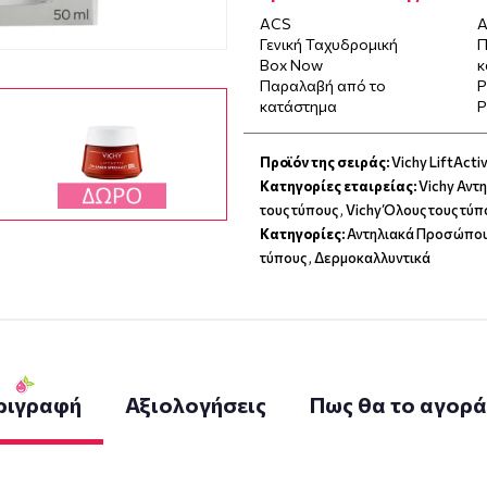
ACS
Α
Γενική Ταχυδρομική
Π
Box Now
κ
Παραλαβή από το
P
κατάστημα
P
Προϊόν της σειράς:
Vichy LiftActi
Κατηγορίες εταιρείας:
Vichy Αντ
τους τύπους
,
Vichy Όλους τους τύπ
Κατηγορίες:
Αντηλιακά Προσώπο
τύπους
,
Δερμοκαλλυντικά
ριγραφή
Αξιολογήσεις
Πως θα το αγορ