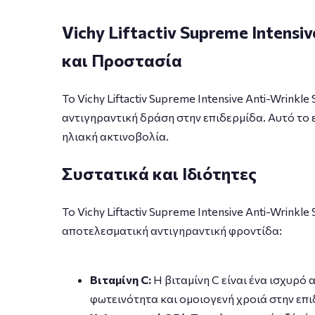
Vichy Liftactiv Supreme Intens
και Προστασία
Το Vichy Liftactiv Supreme Intensive Anti-Wrin
αντιγηραντική δράση στην επιδερμίδα. Αυτό το 
ηλιακή ακτινοβολία.
Συστατικά και Ιδιότητες
Το Vichy Liftactiv Supreme Intensive Anti-Wrin
αποτελεσματική αντιγηραντική φροντίδα:
Βιταμίνη C:
Η βιταμίνη C είναι ένα ισχυρό
φωτεινότητα και ομοιογενή χροιά στην επι