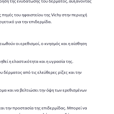
τήρηση της ενυδάτωσης του δέρματος, αυξάνοντας
ς πηγές του ηφαιστείου της Vichy στην περιοχή
ργετικό για την επιδερμίδα.
ιωθούν οι ερεθισμοί, ο κνησμός και η αίσθηση
θεί η ελαστικότητα και η υγρασία της.
 δέρματος από τις ελεύθερες ρίζες και την
μα και να βελτιώσει την όψη των ερεθισμένων
 και την προστασία της επιδερμίδας. Μπορεί να