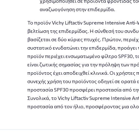
χρησιμοποιηθεί σε προϊόντα φροντίδας το
αναζωογόνηση στην επιδερμίδα.
Το προϊόν Vichy Liftactiv Supreme Intensive An
βελτίωση της επιδερμίδας. Η σύνθεσή του συνδ
βασίζεται σε δύο κύριες πτυχές. Πρώτον, περιέχ
συστατικό ενυδατώνει την επιδερμίδα, προάγει 
προϊόν περιέχει ενσωματωμένο φίλτρο SPF30, το
είναι ζωτικής σημασίας για την πρόληψη των πρ
προϊόντος έχει αποδειχθεί κλινικά. Οι χρήστες 
συνεχής χρήση του προϊόντος οδηγεί σε ορατά α
προστασία SPF30 προσφέρει προστασία από την
Συνολικά, το Vichy Liftactiv Supreme Intensive
προστασία από τον ήλιο, προσφέροντας μια ολο