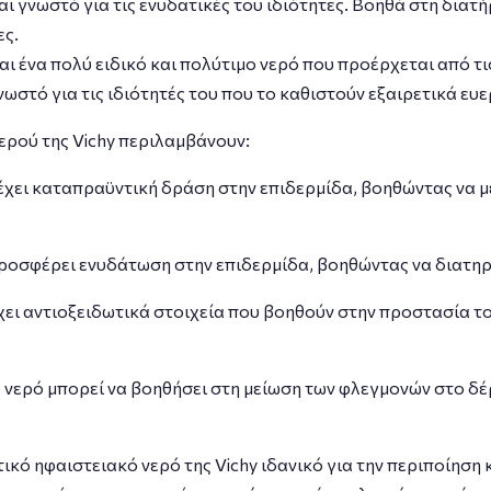
αι γνωστό για τις ενυδατικές του ιδιότητες. Βοηθά στη δια
ες.
ναι ένα πολύ ειδικό και πολύτιμο νερό που προέρχεται από τι
νωστό για τις ιδιότητές του που το καθιστούν εξαιρετικά ευε
νερού της Vichy περιλαμβάνουν:
χει καταπραϋντική δράση στην επιδερμίδα, βοηθώντας να με
ροσφέρει ενυδάτωση στην επιδερμίδα, βοηθώντας να διατηρη
χει αντιοξειδωτικά στοιχεία που βοηθούν στην προστασία του
νερό μπορεί να βοηθήσει στη μείωση των φλεγμονών στο δέρ
τικό ηφαιστειακό νερό της Vichy ιδανικό για την περιποίηση