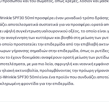
υ προσώπου και του σώματος, όπως κρέμες, λοσιόν και μάσ
ti-Wrinkle SPF30 50ml προσφέρει έναν μοναδικό τρόπο δράσης
υάζει αποτελεσματικά συστατικά για να προσφέρει ορατά α
ει υψηλή συγκέντρωση υαλουρονικού οξέος, το οποίο είναι γν
την αναγέννηση των κυττάρων και βοηθά στη μείωση των ρυτί
 οποίο προστατεύει την επιδερμίδα από την επιβλαβή ακτιν
όωρων γήρανσης σημαδιών στην επιδερμίδα, όπως οι ρυτίδες
που το έχουν δοκιμάσει αναφέρουν ορατή μείωση των ρυτίδων
ποτελέσματα, με μια πιο λεία, σφριγηλή και νεανική εμφάνι
 ηλιακή ακτινοβολία, προλαμβάνοντας την πρόωρη γήρανση 
 Anti-Wrinkle SPF30 50ml είναι ένα προϊόν που συνδυάζει απο
κληρωμένη φροντίδα για την επιδερμίδα.