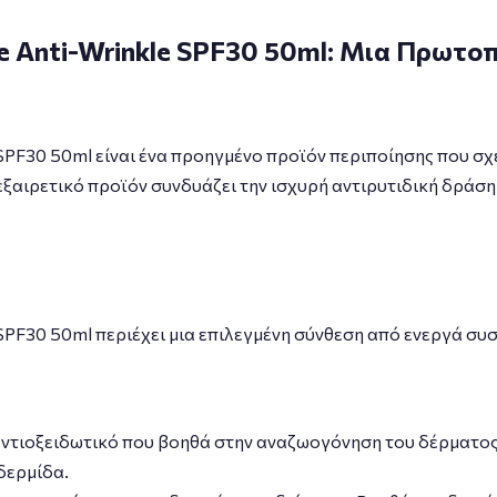
ive Anti-Wrinkle SPF30 50ml: Μια Πρωτ
kle SPF30 50ml είναι ένα προηγμένο προϊόν περιποίησης που
εξαιρετικό προϊόν συνδυάζει την ισχυρή αντιρυτιδική δράσ
kle SPF30 50ml περιέχει μια επιλεγμένη σύνθεση από ενεργά 
 αντιοξειδωτικό που βοηθά στην αναζωογόνηση του δέρματος
δερμίδα.