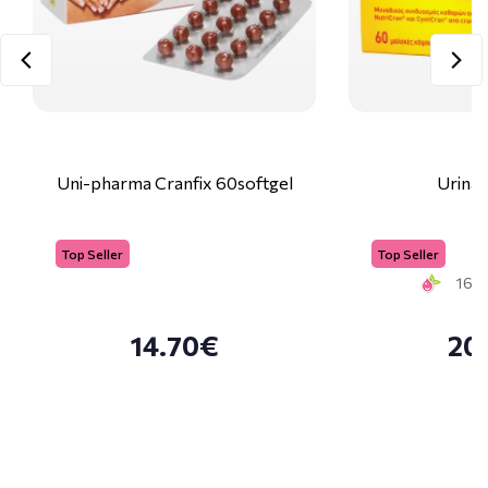
Uni-pharma Cranfix 60softgel
Urinal
Top Seller
Top Seller
16 S
14.70€
20