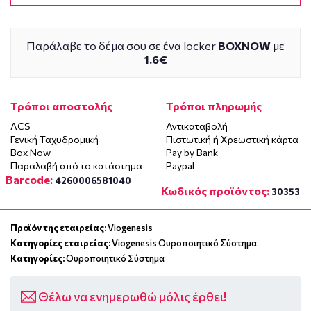
Παράλαβε το δέμα σου σε ένα locker
BOXNOW
με
1.6€
Τρόποι αποστολής
Τρόποι πληρωμής
ACS
Αντικαταβολή
Γενική Ταχυδρομική
Πιστωτική ή Χρεωστική κάρτα
Box Now
Pay by Bank
Παραλαβή από το κατάστημα
Paypal
Barcode:
4260006581040
Κωδικός προϊόντος:
30353
Προϊόν της εταιρείας:
Viogenesis
Κατηγορίες εταιρείας:
Viogenesis Ουροποιητικό Σύστημα
Κατηγορίες:
Ουροποιητικό Σύστημα
Θέλω να ενημερωθώ μόλις έρθει!