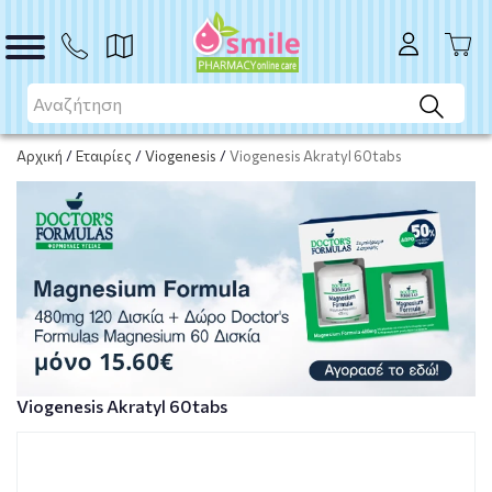
Το προϊόν εξαντλήθηκε
Μη διαθέσιμο
Αρχική
/
Εταιρίες
/
Viogenesis
/
Viogenesis Akratyl 60tabs
Viogenesis Akratyl 60tabs