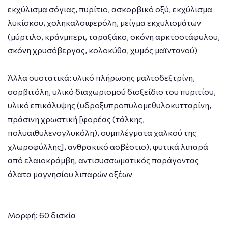
εκχύλισμα σόγιας, πυρίτιο, ασκορβικό οξύ, εκχύλισμα
λυκίσκου, χοληκαλσιφερόλη, μείγμα εκχυλισμάτων
(μύρτιλο, κράνμπερι, ταραξάκο, σκόνη αρκτοστάφυλου,
σκόνη χρυσόβεργας, κολοκύθα, χυμός μαϊντανού)
Άλλα συστατικά: υλικό πλήρωσης μαλτοδεξτρίνη,
σορβιτόλη, υλικό διαχωρισμού διοξείδιο του πυριτίου,
υλικό επικάλυψης (υδροξυπροπυλομεθυλοκυτταρίνη,
πράσινη χρωστική [φορέας (τάλκης,
πολυαιθυλενογλυκόλη), συμπλέγματα χαλκού της
χλωροφύλλης], ανθρακικό ασβέστιο), φυτικά λιπαρά
από ελαιοκράμβη, αντισυσσωματικός παράγοντας
άλατα μαγνησίου λιπαρών οξέων
Μορφή: 60 δισκία