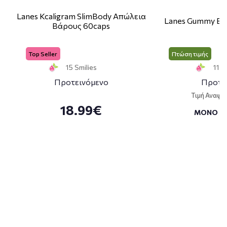
Lanes Kcaligram SlimBody Απώλεια
Lanes Gummy Bo
Βάρους 60caps
Top Seller
Πτώση τιμής
15 Smilies
11 S
Προτεινόμενο
Προτε
Τιμή Αναφο
18.99€
ΜΟΝΟ