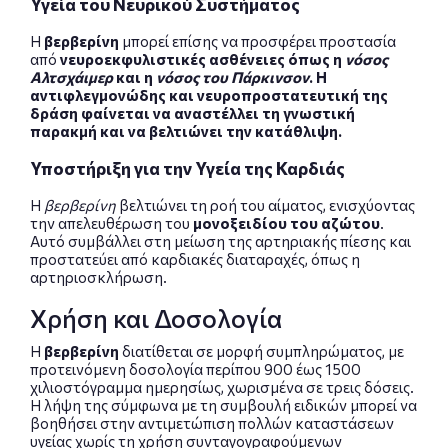
Υγεία του Νευρικού Συστήματος
Η
βερβερίνη
μπορεί επίσης να προσφέρει προστασία
από
νευροεκφυλιστικές ασθένειες όπως η
νόσος
Αλτσχάιμερ
και η
νόσος του Πάρκινσον
. Η
αντιφλεγμονώδης και νευροπροστατευτική της
δράση φαίνεται να αναστέλλει τη γνωστική
παρακμή και να βελτιώνει την κατάθλιψη.
Υποστήριξη για την Υγεία της Καρδιάς
Η
βερβερίνη
βελτιώνει τη ροή του αίματος, ενισχύοντας
την απελευθέρωση του
μονοξειδίου του αζώτου
.
Αυτό συμβάλλει στη μείωση της αρτηριακής πίεσης και
προστατεύει από καρδιακές διαταραχές, όπως η
αρτηριοσκλήρωση.
Χρήση και Δοσολογία
Η
βερβερίνη
διατίθεται σε μορφή συμπληρώματος, με
προτεινόμενη δοσολογία περίπου 900 έως 1500
χιλιοστόγραμμα ημερησίως, χωρισμένα σε τρεις δόσεις.
Η λήψη της σύμφωνα με τη συμβουλή ειδικών μπορεί να
βοηθήσει στην αντιμετώπιση πολλών καταστάσεων
υγείας χωρίς τη χρήση συνταγογραφούμενων