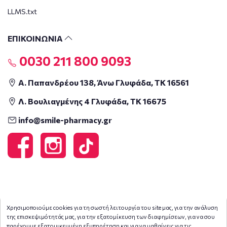
LLMS.txt
ΕΠΙΚΟΙΝΩΝΙΑ
0030 211 800 9093
Α. Παπανδρέου 138, Άνω Γλυφάδα, ΤΚ 16561
Λ. Βουλιαγμένης 4 Γλυφάδα, ΤΚ 16675
info@smile-pharmacy.gr
Χρησιμοποιούμε cookies για τη σωστή λειτουργία του site μας, για την ανάλυση
της επισκεψιμότητάς μας, για την εξατομίκευση των διαφημίσεων, για να σου
παρέχουμε εξατομικευμένη εξυπηρέτηση και για να μαθαίνεις για τις