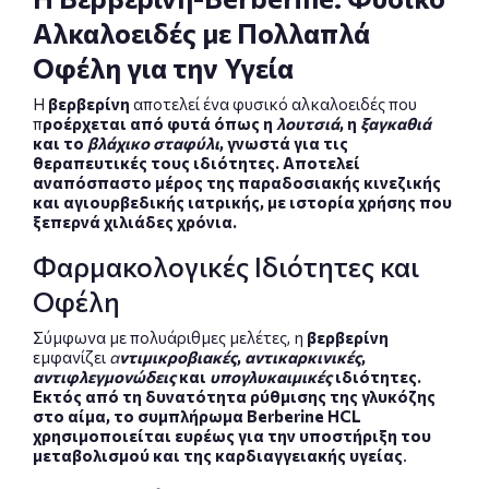
Αλκαλοειδές με Πολλαπλά
Οφέλη για την Υγεία
Η
βερβερίνη
αποτελεί ένα φυσικό αλκαλοειδές που
π
ροέρχεται από φυτά όπως η
λουτσιά
, η
ξαγκαθιά
και το
βλάχικο σταφύλι
, γνωστά για τις
θεραπευτικές τους ιδιότητες. Αποτελεί
αναπόσπαστο μέρος της παραδοσιακής κινεζικής
και αγιουρβεδικής ιατρικής, με ιστορία χρήσης που
ξεπερνά χιλιάδες χρόνια.
Φαρμακολογικές Ιδιότητες και
Οφέλη
Σύμφωνα με πολυάριθμες μελέτες, η
βερβερίνη
εμφανίζει
α
ντιμικροβιακές
,
αντικαρκινικές
,
αντιφλεγμονώδεις
και
υπογλυκαιμικές
ιδιότητες.
Εκτός από τη δυνατότητα ρύθμισης της γλυκόζης
στο αίμα, το συμπλήρωμα Berberine HCL
χρησιμοποιείται ευρέως για την υποστήριξη του
μεταβολισμού και της καρδιαγγειακής υγείας
.