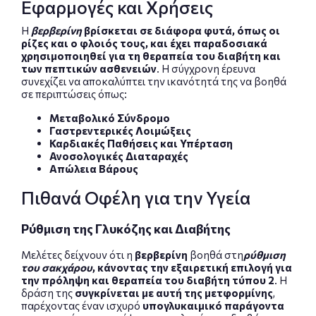
Εφαρμογές και Χρήσεις
Η
βερβερίνη
βρίσκεται σε διάφορα φυτά, όπως οι
ρίζες και ο φλοιός τους, και έχει παραδοσιακά
χρησιμοποιηθεί για τη θεραπεία του διαβήτη και
των πεπτικών ασθενειών
. Η σύγχρονη έρευνα
συνεχίζει να αποκαλύπτει την ικανότητά της να βοηθά
σε περιπτώσεις όπως:
Μεταβολικό Σύνδρομο
Γαστρεντερικές Λοιμώξεις
Καρδιακές Παθήσεις και Υπέρταση
Ανοσολογικές Διαταραχές
Απώλεια Βάρους
Πιθανά Οφέλη για την Υγεία
Ρύθμιση της Γλυκόζης και Διαβήτης
Μελέτες δείχνουν ότι η
βερβερίνη
βοηθά στη
ρύθμιση
του σακχάρου
, κάνοντας την εξαιρετική επιλογή για
την πρόληψη και θεραπεία του διαβήτη τύπου 2
. Η
δράση της
συγκρίνεται με αυτή της μετφορμίνης
,
παρέχοντας έναν ισχυρό
υπογλυκαιμικό παράγοντα