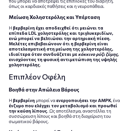
που μπορεί να αποτρέψει τις επιπλοκές του διαβήτη,
όπως οι καρδιακές παθήσεις και η νευροπάθεια.
Μείωση Χοληστερόλης και Υπέρταση
Η
βερβερίνη έχει αποδειχθεί ότι μειώνει τα
επίπεδα LDL χοληστερόλης και τριγλυκεριδίων,
ενώ μπορεί να βελτιώσει την αρτηριακή πίεση.
Μελέτες επιβεβαιώνουν ότι η βερβερίνη είναι
αποτελεσματική στη μείωση της χοληστερόλης,
ιδιαίτερα όταν συνδυάζεται με
κόκκινο ρύζι ζύμης
,
ενισχύοντας τη φυσική αντιμετώπιση της υψηλής
χοληστερόλης
.
Επιπλέον Οφέλη
Βοηθά στην Απώλεια Βάρους
Η
βερβερίνη
μπορεί να
ενεργοποιήσει την AMPK
, ένα
ένζυμο που ελέγχει τον μεταβολισμό και προωθεί
την καύση λίπους
. Ως αποτέλεσμα, αναστέλλει τη
συσσώρευση λίπους και βοηθά στη διαχείριση του
σωματικού βάρους.