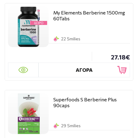
My Elements Berberine 1500mg
60Tabs
22 Smilies
27.18€
ΑΓΟΡΑ
Superfoods S Berberine Plus
90caps
29 Smilies