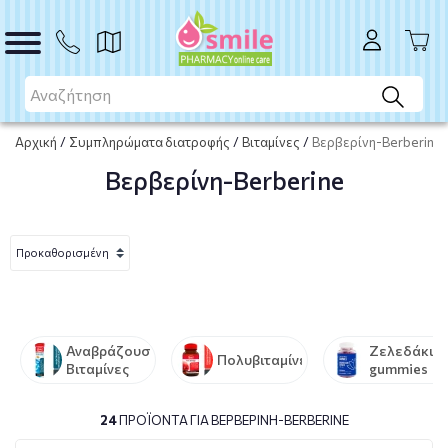
Αρχική
/
Συμπληρώματα διατροφής
/
Βιταμίνες
/
Βερβερίνη-Berberine
Βερβερίνη-Berberine
Αναβράζουσες
Ζελεδάκια-
Πολυβιταμίνες
Βιταμίνες
gummies
24
ΠΡΟΪΌΝΤΑ ΓΙΑ ΒΕΡΒΕΡΊΝΗ-BERBERINE