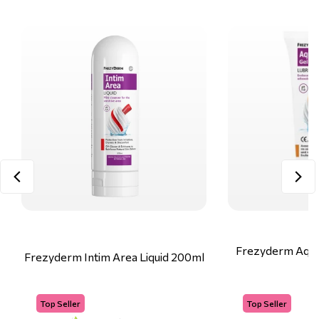
Frezyderm Aqua 
Frezyderm Intim Area Liquid 200ml
5
Top Seller
Top Seller