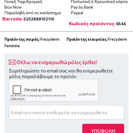
Γενική Ταχυδρομική
Πιστωτική ή Χρεωστική κάρτα
Box Now
Pay by Bank
Παραλαβή από το κατάστημα
Paypal
Barcode:
5202888102110
Κωδικός προϊόντος:
6546
Προϊόν της σειράς:
Frezyderm
Προϊόν της εταιρείας:
Frezyderm
Feminine
Θέλω να ενημερωθώ μόλις έρθει!
Συμπληρώστε το email σας και θα ενημερωθείτε
μόλις παραλάβουμε το προϊόν
ΥΠΟΒΟΛΗ