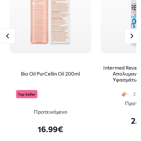
Intermed Reval P
Bio Oil PurCellin Oil 200ml
Απολυμαντι
Υφασμάτων
2 Sm
Top Seller
Προτε
Προτεινόμενο
2.
16.99€