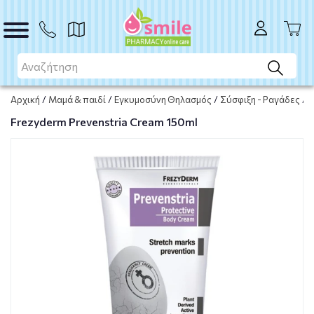
Μη διαθέσιμο προϊόν
Μη διαθέσιμο
Αρχική
/
Μαμά & παιδί
/
Εγκυμοσύνη Θηλασμός
/
Σύσφιξη - Ραγάδες
/
F
Frezyderm Prevenstria Cream 150ml