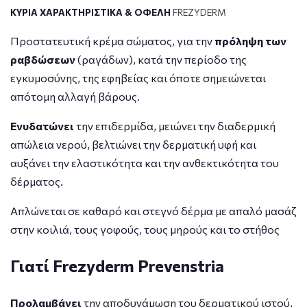
ΚΥΡΙΑ ΧΑΡΑΚΤΗΡΙΣΤΙΚΑ & ΟΦΕΛΗ
FREZYDERM
Προστατευτική κρέμα σώματος, για την
πρόληψη των
ραβδώσεων
(ραγάδων), κατά την περίοδο της
εγκυμοσύνης, της εφηβείας και όποτε σημειώνεται
απότομη αλλαγή βάρους.
Ενυδατώνει
την επιδερμίδα, μειώνει την διαδερμική
απώλεια νερού, βελτιώνει την δερματική υφή και
αυξάνει την ελαστικότητα και την ανθεκτικότητα του
δέρματος.
Απλώνεται σε καθαρό και στεγνό δέρμα με απαλό μασάζ
στην κοιλιά, τους γοφούς, τους μηρούς και το στήθος
Γιατί Frezyderm Prevenstria
Προλαμβάνει
την αποδυνάμωση του δερματικού ιστού,