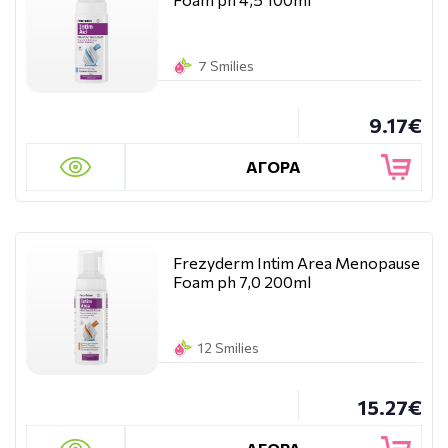
7 Smilies
9.17€
ΑΓΟΡΑ
Frezyderm Intim Area Menopause
Foam ph 7,0 200ml
12 Smilies
15.27€