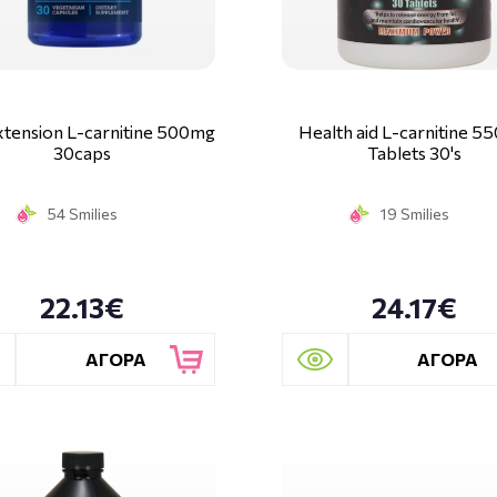
xtension L-carnitine 500mg
Health aid L-carnitine 
30caps
Tablets 30's
54 Smilies
19 Smilies
22.13€
24.17€
ΑΓΟΡΑ
ΑΓΟΡΑ