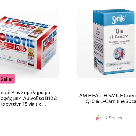
Seller
notil Plus Συμπλήρωμα
AM HEALTH SMILE Coe
οφής με 4 Αμινοξέα B12 &
Q10 & L-Carnitine 30c
Καρνιτίνη 15 vials x …
7 Smilies