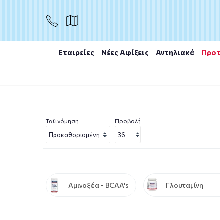
Εταιρείες
Νέες Αφίξεις
Αντηλιακά
Προτ
Αρχική
/
Συμπληρώματα διατροφής
/
Αθλητικά Συμπλη
Ταξινόμηση
Προβολή
Αμινοξέα - BCAA's
Γλουταμίνη