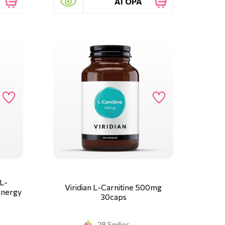
ΑΓΟΡΑ
 L-
Viridian L-Carnitine 500mg
Energy
30caps
28 Smilies