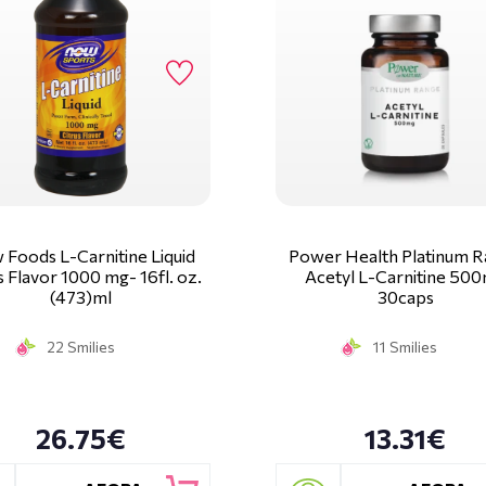
Foods L-Carnitine Liquid
Power Health Platinum 
s Flavor 1000 mg- 16fl. oz.
Acetyl L-Carnitine 50
(473)ml
30caps
22 Smilies
11 Smilies
26.75€
13.31€