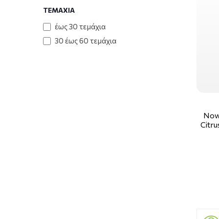
ΤΕΜΑΧΙΑ
έως 30 τεμάχια
30 έως 60 τεμάχια
Now 
Citru