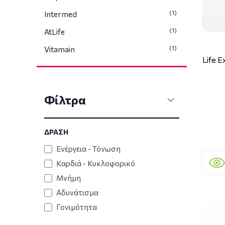
(1)
Intermed
(1)
AtLife
(1)
Vitamain
Life E
Φίλτρα
ΔΡΑΣΗ
Ενέργεια - Τόνωση
Καρδιά - Κυκλοφορικό
Μνήμη
Αδυνάτισμα
Γονιμότητα