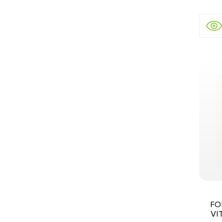
FO
VI