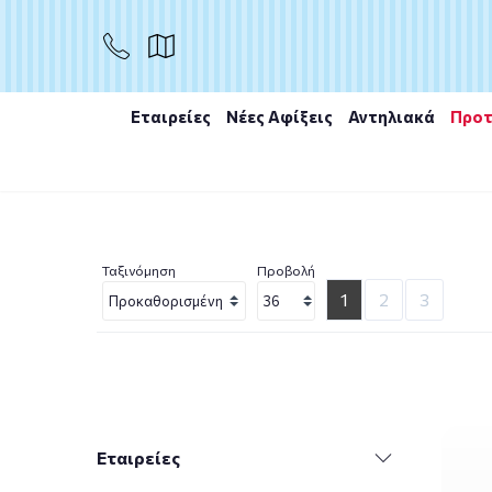
Εταιρείες
Νέες Αφίξεις
Αντηλιακά
Προτ
Αρχική
/
Φαρμακείο
/
Σεξ Γονιμότητα
Ταξινόμηση
Προβολή
1
2
3
Εταιρείες