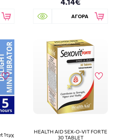
4.14€
ΑΓΟΡΑ
HEALTH AID SEX-O-VIT FORTE
et 1τμχ
30 TABLET