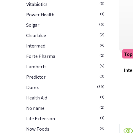
(3)
Vitabiotics
(1)
Power Health
(6)
Solgar
(2)
Clearblue
(4)
Intermed
Top 
(2)
Forte Pharma
(5)
Lamberts
Inte
(3)
Predictor
(39)
Durex
(1)
Health Aid
(2)
No name
(1)
Life Extension
(4)
Now Foods