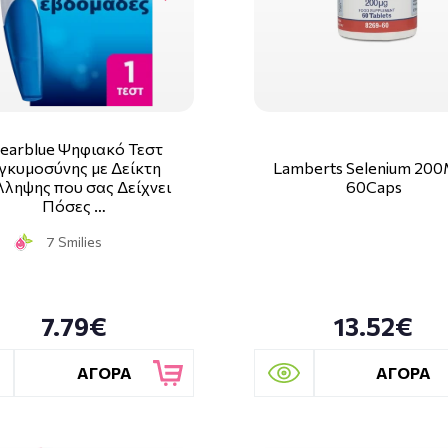
learblue Ψηφιακό Τεστ
γκυμοσύνης με Δείκτη
Lamberts Selenium 20
λληψης που σας Δείχνει
60Caps
Πόσες …
7 Smilies
7.79€
13.52€
ΑΓΟΡΑ
ΑΓΟΡΑ