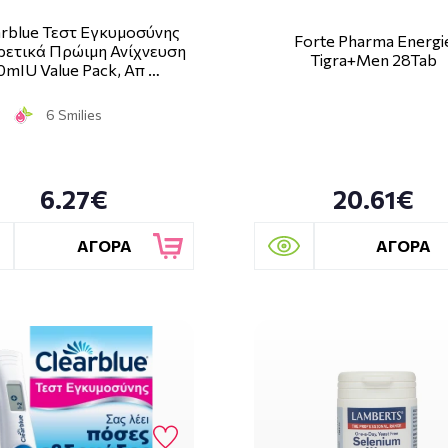
arblue Τεστ Εγκυμοσύνης
Forte Pharma Energi
ρετικά Πρώιμη Ανίχνευση
Tigra+Men 28Tab
0mIU Value Pack, Απ …
6 Smilies
6.27€
20.61€
ΑΓΟΡΑ
ΑΓΟΡΑ