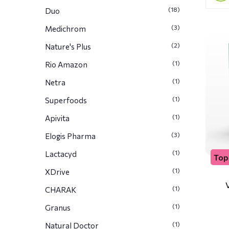
(18)
Duo
(3)
Medichrom
(2)
Nature's Plus
(1)
Rio Amazon
(1)
Netra
(1)
Superfoods
(1)
Apivita
(3)
Elogis Pharma
(1)
Lactacyd
Top 
(1)
XDrive
(1)
CHARAK
(1)
Granus
(1)
Natural Doctor