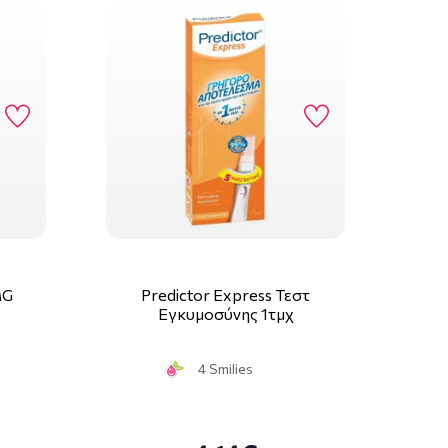
MG
Predictor Express Τεστ
Εγκυμοσύνης 1τμχ
4 Smilies