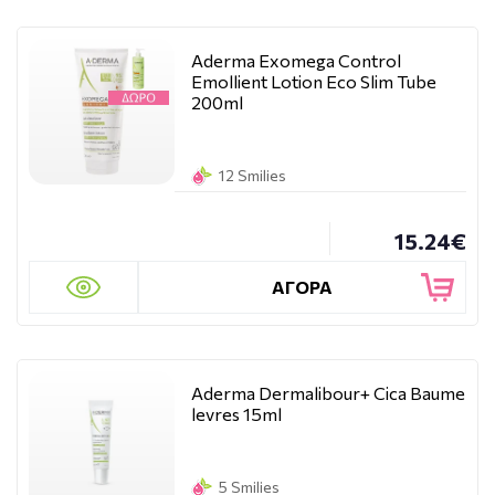
Aderma Exomega Control
Emollient Lotion Eco Slim Tube
200ml
12 Smilies
15.24€
ΑΓΟΡΑ
Aderma Dermalibour+ Cica Baume
levres 15ml
5 Smilies