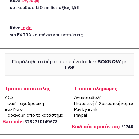
Κάνε
εγγραφή
και κέρδισε 150 smilies αξίας 1,5€
Κάνε
login
για EXTRA κουπόνια και εκπτώσεις!
Παράλαβε το δέμα σου σε ένα locker
BOXNOW
με
1.6€
Τρόποι αποστολής
Τρόποι πληρωμής
ACS
Αντικαταβολή
Γενική Ταχυδρομική
Πιστωτική ή Χρεωστική κάρτα
Box Now
Pay by Bank
Παραλαβή από το κατάστημα
Paypal
Barcode:
3282770149678
Κωδικός προϊόντος:
31746