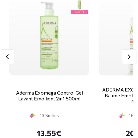
ADERMA EXO
Aderma Exomega Control Gel
Baume Emollien
Lavant Emollient 2in1 500ml
40
13 Smilies
16 S
13.55€
20