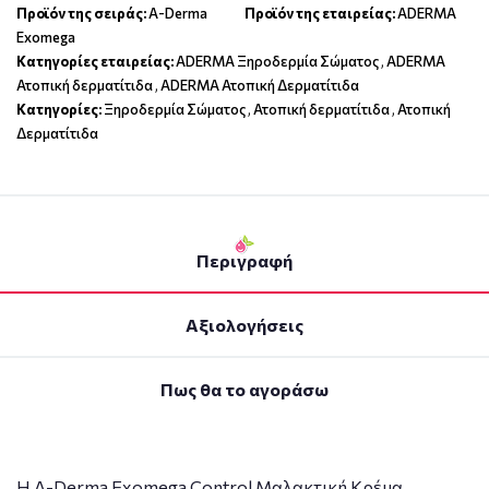
Προϊόν της σειράς:
A-Derma
Προϊόν της εταιρείας:
ADERMA
Exomega
Κατηγορίες εταιρείας:
ADERMA Ξηροδερμία Σώματος
,
ADERMA
Ατοπική δερματίτιδα
,
ADERMA Ατοπική Δερματίτιδα
Κατηγορίες:
Ξηροδερμία Σώματος
,
Ατοπική δερματίτιδα
,
Ατοπική
Δερματίτιδα
Περιγραφή
Αξιολογήσεις
Πως θα το αγοράσω
Η A-Derma Exomega Control Μαλακτική Κρέμα