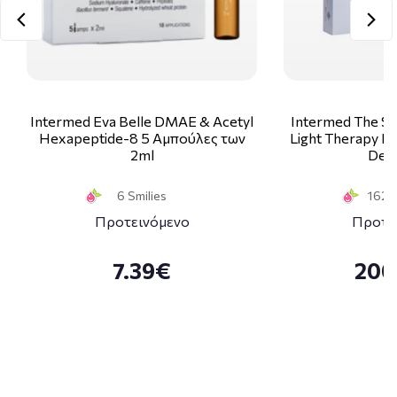
Intermed Eva Belle DMAE & Acetyl
Intermed The Sk
Hexapeptide-8 5 Αμπούλες των
Light Therapy Ki
2ml
Deco
6 Smilies
162 S
Προτεινόμενο
Προτε
7.39€
200