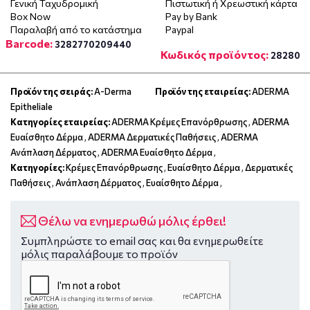
Γενική Ταχυδρομική
Πιστωτική ή Χρεωστική κάρτα
Box Now
Pay by Bank
Παραλαβή από το κατάστημα
Paypal
Barcode:
3282770209440
Κωδικός προϊόντος:
28280
Προϊόν της σειράς:
A-Derma
Προϊόν της εταιρείας:
ADERMA
Epitheliale
Κατηγορίες εταιρείας:
ADERMA Κρέμες Επανόρθρωσης
,
ADERMA
Ευαίσθητο Δέρμα
,
ADERMA Δερματικές Παθήσεις
,
ADERMA
Ανάπλαση Δέρματος
,
ADERMA Ευαίσθητο Δέρμα
,
Κατηγορίες:
Κρέμες Επανόρθρωσης
,
Ευαίσθητο Δέρμα
,
Δερματικές
Παθήσεις
,
Ανάπλαση Δέρματος
,
Ευαίσθητο Δέρμα
,
Θέλω να ενημερωθώ μόλις έρθει!
Συμπληρώστε το email σας και θα ενημερωθείτε
μόλις παραλάβουμε το προϊόν