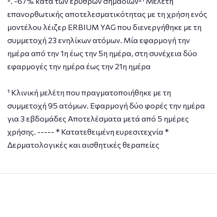
². -67% κατά των ερυθρών σημαδιών²¹ Μελέτη
επανορθωτικής αποτελεσματικότητας με τη χρήση ενός
μοντέλου λέιζερ ERBIUM YAG που διενεργήθηκε με τη
συμμετοχή 23 ενηλίκων ατόμων. Μία εφαρμογή την
ημέρα από την 1η έως την 5η ημέρα, στη συνέχεια δύο
εφαρμογές την ημέρα έως την 21η ημέρα
¹ Κλινική μελέτη που πραγματοποιήθηκε με τη
συμμετοχή 95 ατόμων. Εφαρμογή δύο φορές την ημέρα
για 3 εβδομάδες Αποτελέσματα μετά από 5 ημέρες
χρήσης. ----- * Κατατεθειμένη ευρεσιτεχνία *
Δερματολογικές και αισθητικές θεραπείες