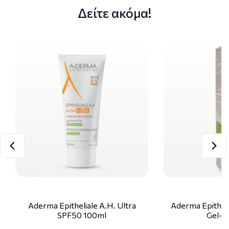
Δείτε ακόμα!
Aderma Epitheliale A.H. Ultra
Aderma Epithel
SPF50 100ml
Gel-O