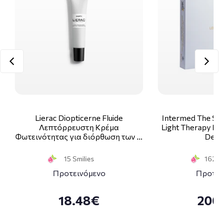
Lierac Diopticerne Fluide
Intermed The Sk
Λεπτόρρευστη Κρέμα
Light Therapy Ki
Φωτεινότητας για διόρθωση των …
Deco
15 Smilies
162 S
Προτεινόμενο
Προτε
18.48€
200