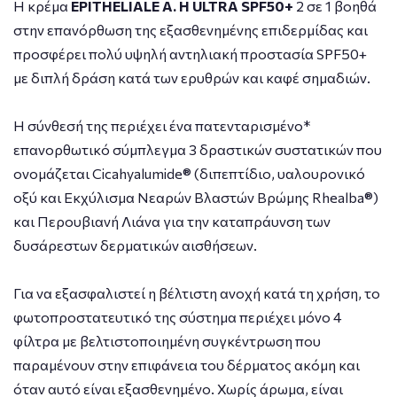
Η κρέμα
EPITHELIALE A. H ULTRA SPF50+
2 σε 1 βοηθά
στην επανόρθωση της εξασθενημένης επιδερμίδας και
προσφέρει πολύ υψηλή αντηλιακή προστασία SPF50+
με διπλή δράση κατά των ερυθρών και καφέ σημαδιών.
Η σύνθεσή της περιέχει ένα πατενταρισμένο*
επανορθωτικό σύμπλεγμα 3 δραστικών συστατικών που
ονομάζεται Cicahyalumide® (διπεπτίδιο, υαλουρονικό
οξύ και Εκχύλισμα Νεαρών Βλαστών Βρώμης Rhealba®)
και Περουβιανή Λιάνα για την καταπράυνση των
δυσάρεστων δερματικών αισθήσεων.
Για να εξασφαλιστεί η βέλτιστη ανοχή κατά τη χρήση, το
φωτοπροστατευτικό της σύστημα περιέχει μόνο 4
φίλτρα με βελτιστοποιημένη συγκέντρωση που
παραμένουν στην επιφάνεια του δέρματος ακόμη και
όταν αυτό είναι εξασθενημένο. Χωρίς άρωμα, είναι