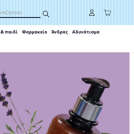
& παιδί
Φαρμακείο
Άνδρας
Αδυνάτισμα