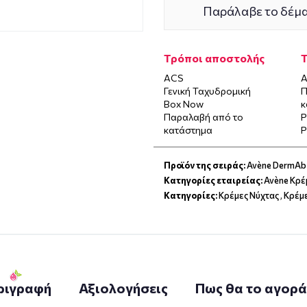
Παράλαβε το δέμα
Τρόποι αποστολής
ACS
Α
Γενική Ταχυδρομική
Π
Box Now
κ
Παραλαβή από το
P
κατάστημα
P
Προϊόν της σειράς:
Avène DermAb
Κατηγορίες εταιρείας:
Avène Κρέ
Κατηγορίες:
Κρέμες Νύχτας
,
Κρέμε
ριγραφή
Αξιολογήσεις
Πως θα το αγορ