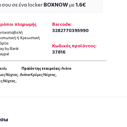
 σου σε ένα locker
BOXNOW
με
1.6€
Τρόποι πληρωμής
Barcode:
3282770395990
ντικαταβολή
ιστωτική ή Χρεωστική
άρτα
Κωδικός προϊόντος:
ay by Bank
37816
aypal
solu
Προϊόν της εταιρείας:
Avène
μες Νύχτας
,
Avène Κρέμες Νύχτας
,
ς Νύχτας
,
άσω