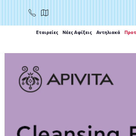
ΑΓΟΡΑ
Εταιρείες
Νέες Αφίξεις
Αντηλιακά
Προτ
Αρχική
/
Εταιρίες
/
Avène
/
Avene DermAbsolu Intens