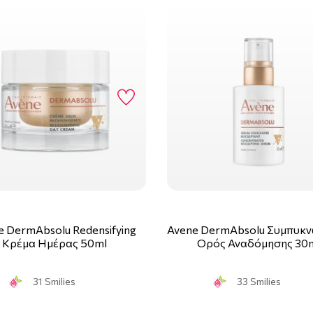
e DermAbsolu Redensifying
Avene DermAbsolu Συμπυκ
Κρέμα Ημέρας 50ml
Ορός Αναδόμησης 30
31 Smilies
33 Smilies