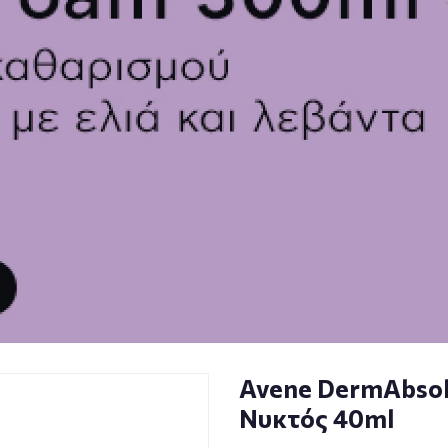
Avene DermAbsol
Νυκτός 40ml