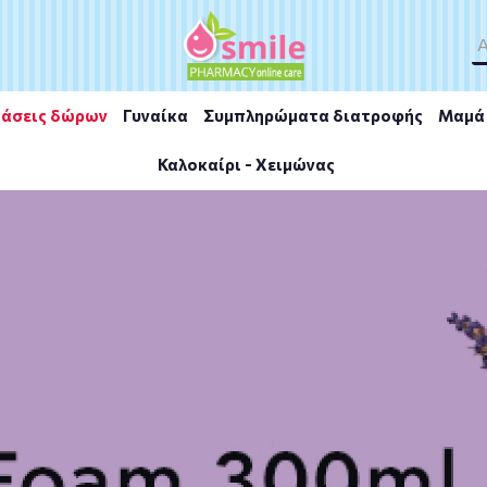
άσεις δώρων
Γυναίκα
Συμπληρώματα διατροφής
Μαμά 
Καλοκαίρι - Χειμώνας
ive Κρέμα Προσώπου Νυκτός 40ml