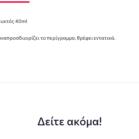
Νυκτός 40ml
ναπροσδιιορίζει το περίγραμμα, θρέφει εντατικά.
Δείτε ακόμα!