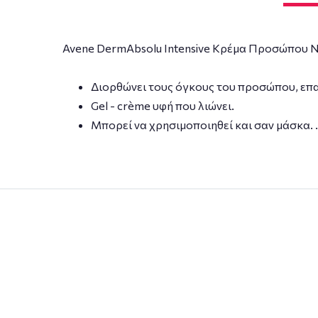
Avene DermAbsolu Intensive Κρέμα Προσώπου 
Διορθώνει τους όγκους του προσώπου, επα
Gel - crème υφή που λιώνει.
Μπορεί να χρησιμοποιηθεί και σαν μάσκα. .