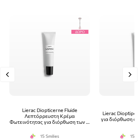
Lierac Diopticerne Fluide
Lierac Dioptipo
Λεπτόρρευστη Κρέμα
για διόρθωση στ
Φωτεινότητας για διόρθωση των …
15 Smilies
15 S