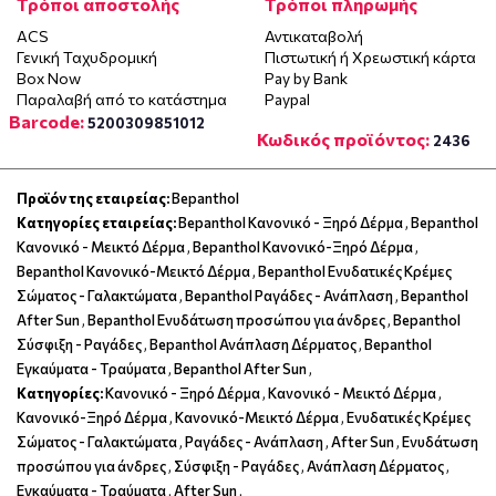
Τρόποι αποστολής
Τρόποι πληρωμής
ACS
Αντικαταβολή
Γενική Ταχυδρομική
Πιστωτική ή Χρεωστική κάρτα
Box Now
Pay by Bank
Παραλαβή από το κατάστημα
Paypal
Barcode:
5200309851012
Κωδικός προϊόντος:
2436
Προϊόν της εταιρείας:
Bepanthol
Κατηγορίες εταιρείας:
Bepanthol Κανονικό - Ξηρό Δέρμα
,
Bepanthol
Κανονικό - Μεικτό Δέρμα
,
Bepanthol Κανονικό-Ξηρό Δέρμα
,
Bepanthol Κανονικό-Μεικτό Δέρμα
,
Bepanthol Ενυδατικές Κρέμες
Σώματος - Γαλακτώματα
,
Bepanthol Ραγάδες - Ανάπλαση
,
Bepanthol
After Sun
,
Bepanthol Ενυδάτωση προσώπου για άνδρες
,
Bepanthol
Σύσφιξη - Ραγάδες
,
Bepanthol Ανάπλαση Δέρματος
,
Bepanthol
Εγκαύματα - Τραύματα
,
Bepanthol After Sun
,
Κατηγορίες:
Κανονικό - Ξηρό Δέρμα
,
Κανονικό - Μεικτό Δέρμα
,
Κανονικό-Ξηρό Δέρμα
,
Κανονικό-Μεικτό Δέρμα
,
Ενυδατικές Κρέμες
Σώματος - Γαλακτώματα
,
Ραγάδες - Ανάπλαση
,
After Sun
,
Ενυδάτωση
προσώπου για άνδρες
,
Σύσφιξη - Ραγάδες
,
Ανάπλαση Δέρματος
,
Εγκαύματα - Τραύματα
,
After Sun
,