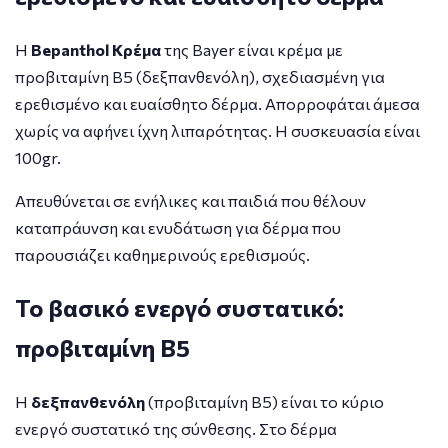
Η
Bepanthol Κρέμα
της Bayer είναι κρέμα με
προβιταμίνη B5 (δεξπανθενόλη), σχεδιασμένη για
ερεθισμένο και ευαίσθητο δέρμα. Απορροφάται άμεσα
χωρίς να αφήνει ίχνη λιπαρότητας. Η συσκευασία είναι
100gr.
Απευθύνεται σε ενήλικες και παιδιά που θέλουν
καταπράυνση και ενυδάτωση για δέρμα που
παρουσιάζει καθημερινούς ερεθισμούς.
Το βασικό ενεργό συστατικό:
προβιταμίνη B5
Η
δεξπανθενόλη
(προβιταμίνη B5) είναι το κύριο
ενεργό συστατικό της σύνθεσης. Στο δέρμα