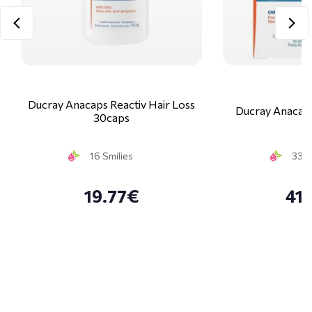
Ducray Anacaps Reactiv Hair Loss
Ducray Anacap
30caps
16 Smilies
33 S
19.77€
41