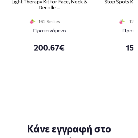
Light Therapy Kit for Face, Neck &
Stop Spots Κα
Decolle …
1
162 Smilies
12 S
Προτεινόμενο
Προτε
200.67€
15
Κάνε εγγραφή στο