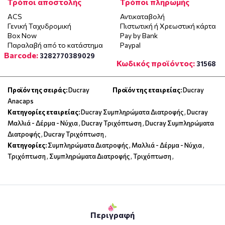
Τρόποι αποστολής
Τρόποι πληρωμής
ACS
Αντικαταβολή
Γενική Ταχυδρομική
Πιστωτική ή Χρεωστική κάρτα
Box Now
Pay by Bank
Παραλαβή από το κατάστημα
Paypal
Barcode:
3282770389029
Κωδικός προϊόντος:
31568
Προϊόν της σειράς:
Ducray
Προϊόν της εταιρείας:
Ducray
Anacaps
Κατηγορίες εταιρείας:
Ducray Συμπληρώματα Διατροφής
,
Ducray
Μαλλιά - Δέρμα - Νύχια
,
Ducray Τριχόπτωση
,
Ducray Συμπληρώματα
Διατροφής
,
Ducray Τριχόπτωση
,
Κατηγορίες:
Συμπληρώματα Διατροφής
,
Μαλλιά - Δέρμα - Νύχια
,
Τριχόπτωση
,
Συμπληρώματα Διατροφής
,
Τριχόπτωση
,
Περιγραφή