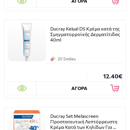
...
ΑΓΟΡΑ
και έχουμε επίσης τις δραστικές ουσίες (Pierre Fabre
Βοτανικός Τεχνογνωσία):
Ducray Kelual DS Κρέμα κατά της
Hydroxydecine (Ictyane HD)
Σμηγματορροϊκής Δερματίτιδας
Sabal serrulata (Sabal, SQUANORM)
40ml
Κάστανο (Anaphase)
Myrtacine (Keracnyl)
... και ακόμα δραστικά στην πρώτη γραμμή της
20 Smilies
καινοτομίας: ... Τετραπεπτίδιο (Neoptide), τρεαλόζη
(Ictyane) Όλα τα προϊόντα είναι το αποτέλεσμα ενός
συστηματικού αυστηρού προγράμματος για την ανάπτυξη
12.40€
δραστικών συστατικών, τα οποία όμως δεν θα είχαν
αναπτυχθεί χωρίς κλινική αξιολόγηση του τελικού
ΑΓΟΡΑ
προϊόντος. Η αποτελεσματικότητα και η αντοχή
επικυρώνονται πάντα από κλινικές μελέτες κάτω από
δερματολογικό έλεγχο, προκειμένου να παρέχουν τέλεια
προσαρμοσμένα προϊόντα.
Η εμπειρία αυτή προέκυψε από την φαρμακευτική μας
Ducray Set Melascreen
παράδοση, η οποία, σε συνδυασμό με την αισθητική
Προστατευτική Λεπτόρρευστη
εμπειρία μας, βοήθησε στη βελτιστοποίηση της
Κρέμα Κατά των Κηλίδων Για …
αποτελεσματικής φόρμουλας.