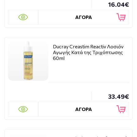
16.04€
προϊόντα που συνοδεύσει από ιατρικές συνταγές,
προϊόντα που διατηρούν υγιή μαλλιά και δέρμα.
ΑΓΟΡΑ
Τα Δερματολογικά Εργαστήρια Ducray οδηγούν μια ενεργή
εκστρατεία οικολογικού σχεδιασμού με στόχο την
ελαχιστοποίηση των περιβαλλοντικών επιπτώσεων. Μετά
την ολοκλήρωση του κύκλου ζωής των σαμπουάν, τα
DUCRAY Δερματολογικά Εργαστήρια έχουν αναπτύξει μια
Ducray Creastim Reactiv Λοσιόν
βιοδιασπώμενη φόρμουλα για να εντείνουν τη
Αγωγής Κατά της Τριχόπτωσης
βελτιστοποίηση του προϊόντος.
60ml
Όλα αυτά χωρίς να θυσιάζεται η αποτελεσματικότητα,
διατηρώντας τις ιδιότητες των σαμπουάν και το αυθεντικό
τους άρωμα.
33.49€
ΑΓΟΡΑ