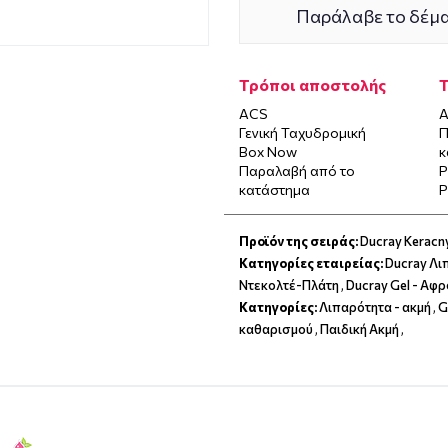
Παράλαβε το δέμα
Τρόποι αποστολής
ACS
Α
Γενική Ταχυδρομική
Π
Box Now
κ
Παραλαβή από το
P
κατάστημα
P
Προϊόν της σειράς:
Ducray Keracn
Κατηγορίες εταιρείας:
Ducray Λι
Ντεκολτέ-Πλάτη
,
Ducray Gel - Αφ
Κατηγορίες:
Λιπαρότητα - ακμή
,
G
καθαρισμού
,
Παιδική Ακμή
,