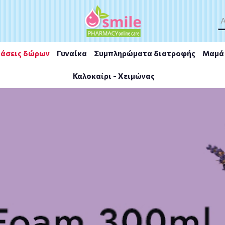
άσεις δώρων
Γυναίκα
Συμπληρώματα διατροφής
Μαμά 
Καλοκαίρι - Χειμώνας
Ζελ Καθαρισμού για Δέρμα με Τάση Ακμής 400ml