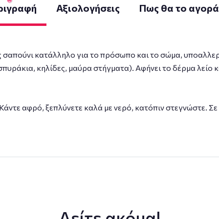
ριγραφή
Αξιολογήσεις
Πως θα το αγορ
ίς σαπούνι κατάλληλο για το πρόσωπο και το σώμα, υποαλλερ
σπυράκια, κηλίδες, μαύρα στήγματα). Αφήνει το δέρμα λείο 
άντε αφρό, ξεπλύνετε καλά με νερό, κατόπιν στεγνώστε. Σε
Δείτε ακόμα!