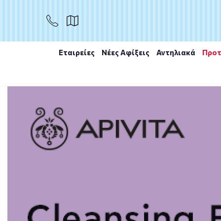
ΑΓΟΡΑ
Εταιρείες
Νέες Αφίξεις
Αντηλιακά
Προτ
Αρχική
/
Εταιρίες
/
Ducray
/
Ducray Keracnyl Αφρίζον 