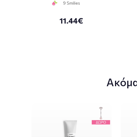
9 Smilies
11.44€
Ακόμα