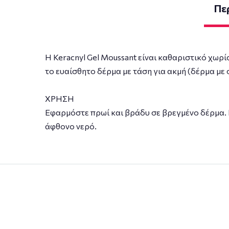
Πε
Η Keracnyl Gel Moussant είναι καθαριστικό χωρ
το ευαίσθητο δέρμα με τάση για ακμή (δέρμα με 
ΧΡΗΣΗ
Εφαρμόστε πρωί και βράδυ σε βρεγμένο δέρμα. Κ
άφθονο νερό.