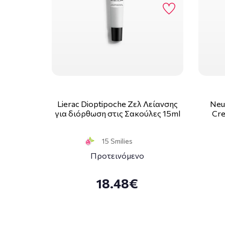
Lierac Dioptipoche Ζελ Λείανσης
Neu
για διόρθωση στις Σακούλες 15ml
Cre
15 Smilies
Προτεινόμενο
18.48€