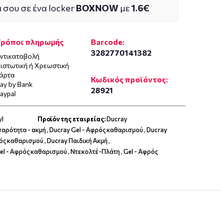
 σου σε ένα locker
BOXNOW
με
1.6€
Τρόποι πληρωμής
Barcode:
3282770141382
ντικαταβολή
ιστωτική ή Χρεωστική
άρτα
Κωδικός προϊόντος:
ay by Bank
28921
aypal
yl
Προϊόν της εταιρείας:
Ducray
παρότητα - ακμή
,
Ducray Gel - Αφρός καθαρισμού
,
Ducray
ρός καθαρισμού
,
Ducray Παιδική Ακμή
,
el - Αφρός καθαρισμού
,
Ντεκολτέ-Πλάτη
,
Gel - Αφρός