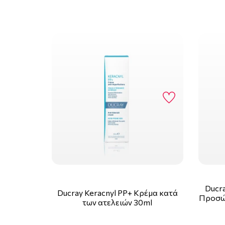
Ducra
Ducray Keracnyl PP+ Κρέμα κατά
Προσώ
των ατελειών 30ml