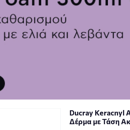
Ducray Keracnyl 
Δέρμα με Τάση Α