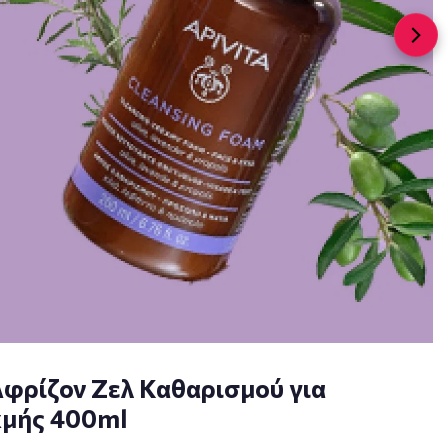
Αφρίζον Ζελ Καθαρισμού για
κμής 400ml