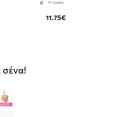
19 Smilies
11.75€
 σένα!