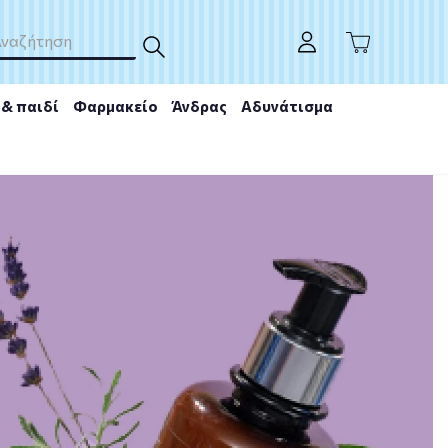
& παιδί
Φαρμακείο
Άνδρας
Αδυνάτισμα