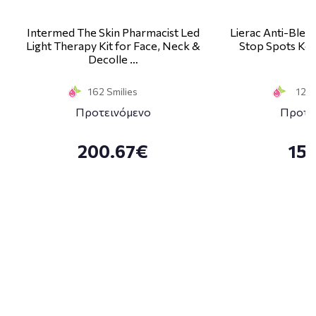
Intermed The Skin Pharmacist Led
Lierac Anti-Blem
Light Therapy Kit for Face, Neck &
Stop Spots Κα
Decolle …
1
162 Smilies
12 S
Προτεινόμενο
Προτε
200.67€
15