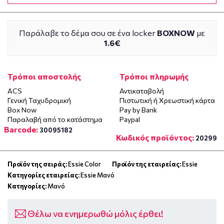
Παράλαβε το δέμα σου σε ένα locker
BOXNOW
με
1.6€
Τρόποι αποστολής
Τρόποι πληρωμής
ACS
Αντικαταβολή
Γενική Ταχυδρομική
Πιστωτική ή Χρεωστική κάρτα
Box Now
Pay by Bank
Παραλαβή από το κατάστημα
Paypal
Barcode:
30095182
Κωδικός προϊόντος:
20299
Προϊόν της σειράς:
Essie Color
Προϊόν της εταιρείας:
Essie
Κατηγορίες εταιρείας:
Essie Μανό
Κατηγορίες:
Μανό
Θέλω να ενημερωθώ μόλις έρθει!