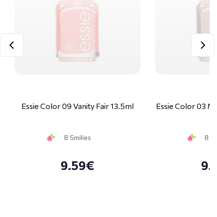
Essie Color 09 Vanity Fair 13.5ml
Essie Color 03 M
8 Smilies
8 Sm
9.59€
9.