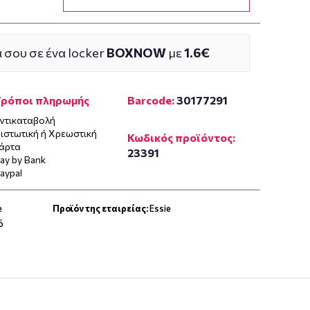
 σου σε ένα locker
BOXNOW
με
1.6€
Τρόποι πληρωμής
Barcode:
30177291
ντικαταβολή
ιστωτική ή Χρεωστική
Κωδικός προϊόντος:
άρτα
23391
ay by Bank
aypal
e
Προϊόν της εταιρείας:
Essie
ό