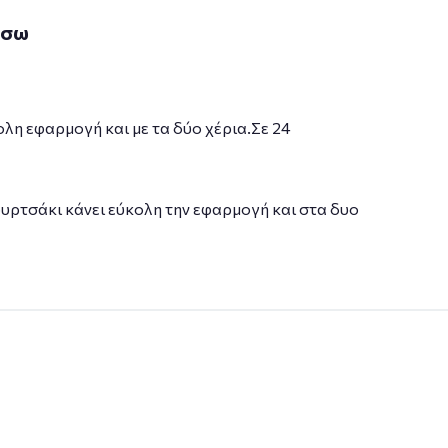
άσω
λη εφαρμογή και με τα δύο χέρια.Σε 24
υρτσάκι κάνει εύκολη την εφαρμογή και στα δυο