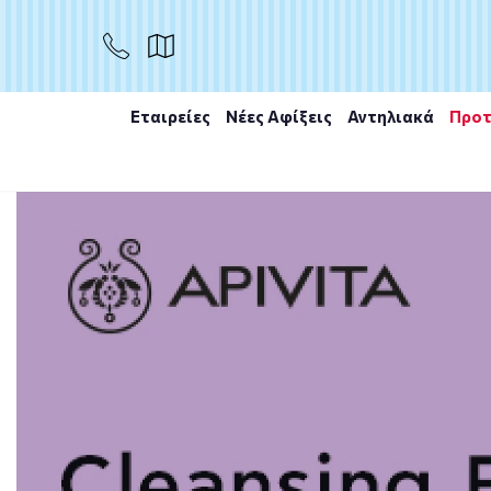
ΑΓΟΡΑ
Εταιρείες
Νέες Αφίξεις
Αντηλιακά
Προτ
Αρχική
/
Εταιρίες
/
Essie
/
Essie Expressie 190 Seize Th