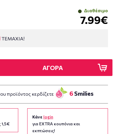
Διαθέσιμο
7.99€
1
ΤΕΜΑΧΙΑ!
ΑΓΟΡΑ
6
Smilies
του προϊόντος κερδίζετε
Κάνε
login
 1,5€
για EXTRA κουπόνια και
εκπτώσεις!