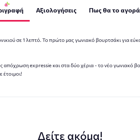
ριγραφή
Αξιολογήσεις
Πως θα το αγορ
κιού σε 1 λεπτό. Το πρώτο μας γωνιακό βουρτσάκι για εύκο
απόχρωση expressie και στα δύο χέρια - το νέο γωνιακό βο
ε έτοιμοι!
Δείτε ακόμα!