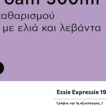
Essie Expressie 1
Γράψτε την 1η αξιολόγηση