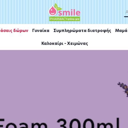
άσεις δώρων
Γυναίκα
Συμπληρώματα διατροφής
Μαμά 
Καλοκαίρι - Χειμώνας
e Minute 10ml