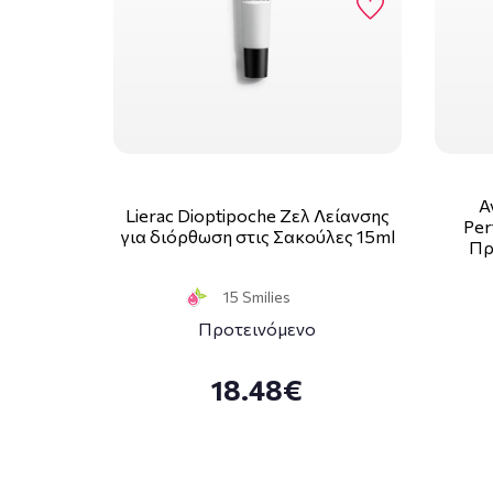
A
Lierac Dioptipoche Ζελ Λείανσης
Per
για διόρθωση στις Σακούλες 15ml
Πρ
15 Smilies
Προτεινόμενο
18.48€