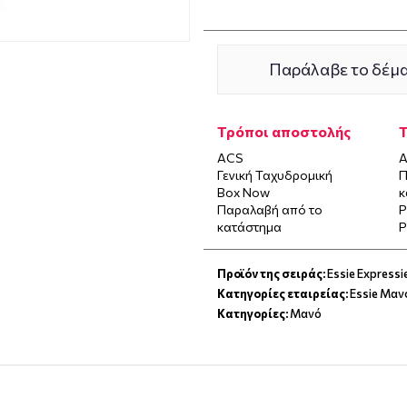
Παράλαβε το δέμα
Τρόποι αποστολής
ACS
Α
Γενική Ταχυδρομική
Π
Box Now
κ
Παραλαβή από το
P
κατάστημα
P
Προϊόν της σειράς:
Essie Expressi
Κατηγορίες εταιρείας:
Essie Μαν
Κατηγορίες:
Μανό