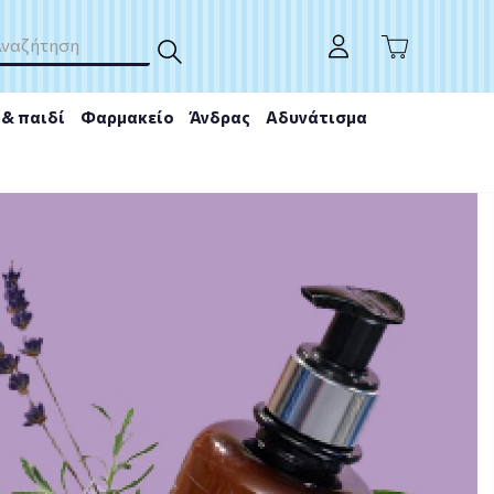
& παιδί
Φαρμακείο
Άνδρας
Αδυνάτισμα