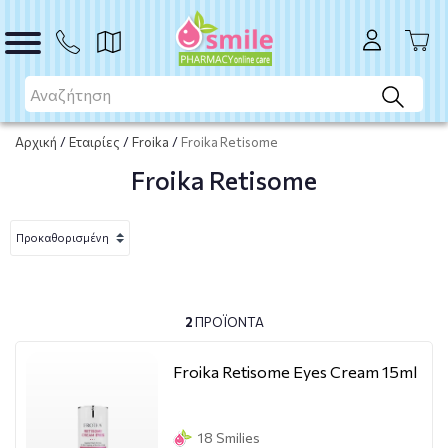
Αρχική
/
Εταιρίες
/
Froika
/
Froika Retisome
Froika Retisome
2
ΠΡΟΪΌΝΤΑ
Froika Retisome Eyes Cream 15ml
18 Smilies