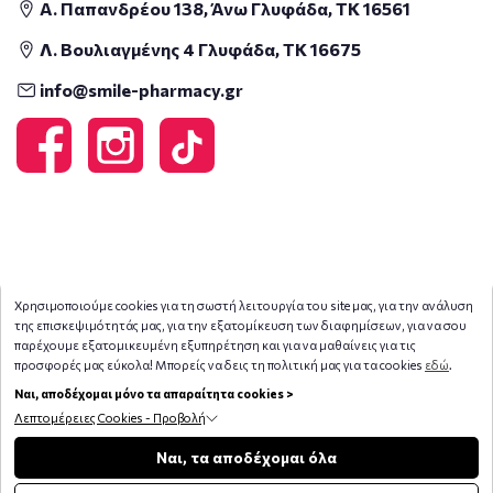
Α. Παπανδρέου 138, Άνω Γλυφάδα, ΤΚ 16561
Λ. Βουλιαγμένης 4 Γλυφάδα, ΤΚ 16675
info@smile-pharmacy.gr
Χρησιμοποιούμε cookies για τη σωστή λειτουργία του site μας, για την ανάλυση
της επισκεψιμότητάς μας, για την εξατομίκευση των διαφημίσεων, για να σου
παρέχουμε εξατομικευμένη εξυπηρέτηση και για να μαθαίνεις για τις
προσφορές μας εύκολα! Μπορείς να δεις τη πολιτική μας για τα cookies
εδώ
.
Ναι, αποδέχομαι μόνο τα απαραίτητα cookies >
Λεπτομέρειες Cookies - Προβολή
Copyright © 2026
smile-pharmacy.gr
Φίλτρα
Ναι, τα αποδέχομαι όλα