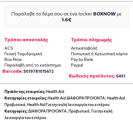
Παράλαβε το δέμα σου σε ένα locker
BOXNOW
με
1.6€
Τρόποι αποστολής
Τρόποι πληρωμής
ACS
Αντικαταβολή
Γενική Ταχυδρομική
Πιστωτική ή Χρεωστική κάρτα
Box Now
Pay by Bank
Παραλαβή από το κατάστημα
Paypal
Barcode:
5019781015672
Κωδικός προϊόντος:
6451
Προϊόν της εταιρείας:
Health Aid
Κατηγορίες εταιρείας:
Health Aid ΔΙΑΦΟΡΑ ΠΡΟΙΟΝΤΑ
,
Health Aid
Προβιοτικά
,
Health Aid Για την καλή λειτουργία του εντέρου
Κατηγορίες:
ΔΙΑΦΟΡΑ ΠΡΟΙΟΝΤΑ
,
Προβιοτικά
,
Για την καλή
λειτουργία του εντέρου