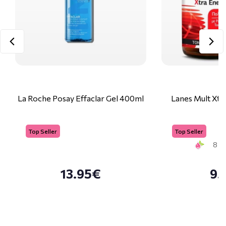
La Roche Posay Effaclar Gel 400ml
Lanes Mult Xtr
Top Seller
Top Seller
8 Sm
13.95€
9.