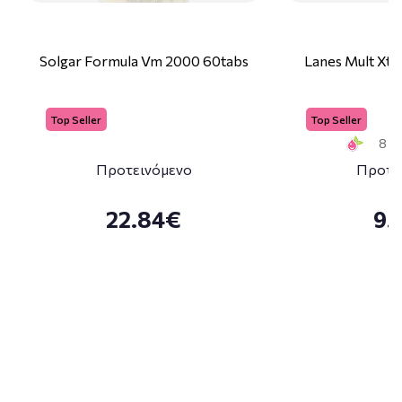
Solgar Formula Vm 2000 60tabs
Lanes Mult Xtr
Top Seller
Top Seller
8 Sm
Προτεινόμενο
Προτε
22.84€
9.