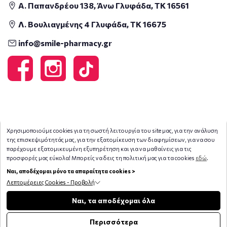
Α. Παπανδρέου 138, Άνω Γλυφάδα, ΤΚ 16561
Λ. Βουλιαγμένης 4 Γλυφάδα, ΤΚ 16675
info@smile-pharmacy.gr
Χρησιμοποιούμε cookies για τη σωστή λειτουργία του site μας, για την ανάλυση
της επισκεψιμότητάς μας, για την εξατομίκευση των διαφημίσεων, για να σου
παρέχουμε εξατομικευμένη εξυπηρέτηση και για να μαθαίνεις για τις
προσφορές μας εύκολα! Μπορείς να δεις τη πολιτική μας για τα cookies
εδώ
.
Ναι, αποδέχομαι μόνο τα απαραίτητα cookies >
Λεπτομέρειες Cookies - Προβολή
Φίλτρα
Ναι, τα αποδέχομαι όλα
Copyright © 2026
smile-pharmacy.gr
Περισσότερα