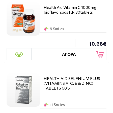
Health Aid Vitamin C 1000mg
bioflavonoids P.R 30tablets
9 Smilies
10.68€
ΑΓΟΡΑ
HEALTH AID SELENIUM PLUS
(VITAMINS A, C, E & ZINC)
TABLETS 60'S
11 Smilies