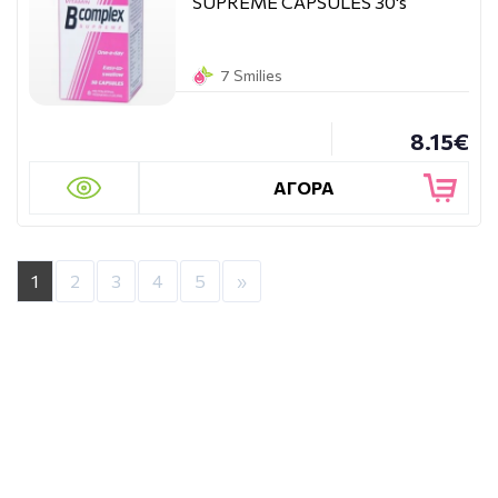
SUPREME CAPSULES 30's
7 Smilies
8.15€
ΑΓΟΡΑ
1
2
3
4
5
»