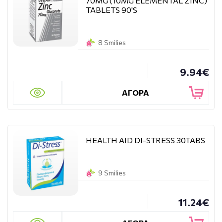
70MG (10MG ELEMENTAL ZINC)
TABLETS 90'S
8 Smilies
9.94€
ΑΓΟΡΑ
HEALTH AID DI-STRESS 30TABS
9 Smilies
11.24€