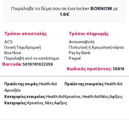
Παράλαβε το δέμα σου σε ένα locker
BOXNOW
με
1.6€
Τρόποι αποστολής
Τρόποι πληρωμής
ACS
Αντικαταβολή
Γενική Ταχυδρομική
Πιστωτική ή Χρεωστική κάρτα
Box Now
Pay by Bank
Παραλαβή από το κατάστημα
Paypal
Barcode:
5019781022359
Κωδικός προϊόντος:
39819
Προϊόν της σειράς:
Health Aid
Προϊόν της εταιρείας:
Health Aid
Αμινοξέα
Κατηγορίες εταιρείας:
Health Aid Κρεατίνη
,
Health Aid Νέες Αφίξεις
Κατηγορίες:
Κρεατίνη
,
Νέες Αφίξεις