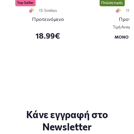
Top Seller
Πτώση τιμής
15 Smilies
11 S
Προτεινόμενο
Προτε
Τιμή Αναφο
18.99€
ΜΟΝΟ
Κάνε εγγραφή στο
Newsletter