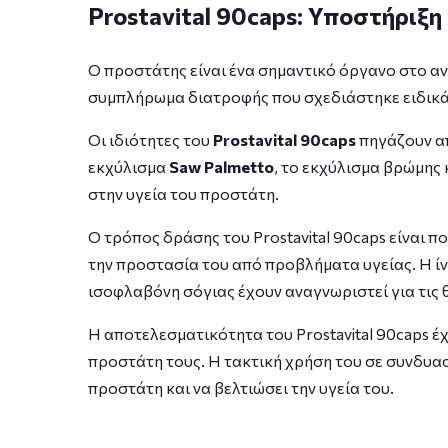
Prostavital 90caps: Υποστήριξη
Ο προστάτης είναι ένα σημαντικό όργανο στο ανδ
συμπλήρωμα διατροφής που σχεδιάστηκε ειδικά γ
Οι ιδιότητες του
Prostavital 90caps
πηγάζουν απ
εκχύλισμα
Saw Palmetto
, το εκχύλισμα βρώμης
στην υγεία του προστάτη.
Ο τρόπος δράσης του Prostavital 90caps είναι 
την προστασία του από προβλήματα υγείας. Η ί
ισοφλαβόνη σόγιας έχουν αναγνωριστεί για τις θ
Η αποτελεσματικότητα του Prostavital 90caps έχ
προστάτη τους. Η τακτική χρήση του σε συνδυασ
προστάτη και να βελτιώσει την υγεία του.