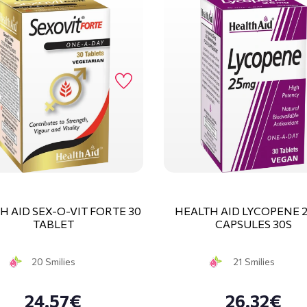
H AID SEX-O-VIT FORTE 30
HEALTH AID LYCOPENE 
TABLET
CAPSULES 30S
20 Smilies
21 Smilies
24.57€
26.32€