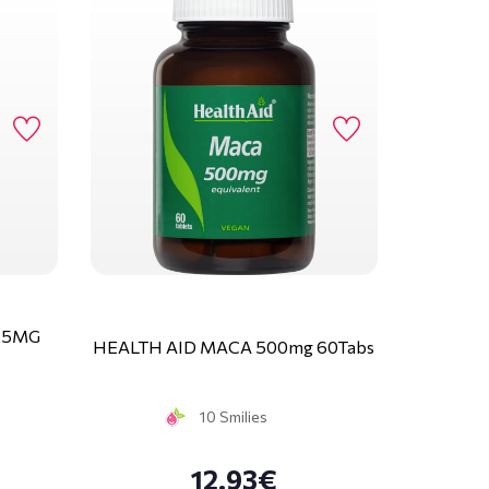
25MG
HEALTH AID MACA 500mg 60Tabs
10 Smilies
12.93€