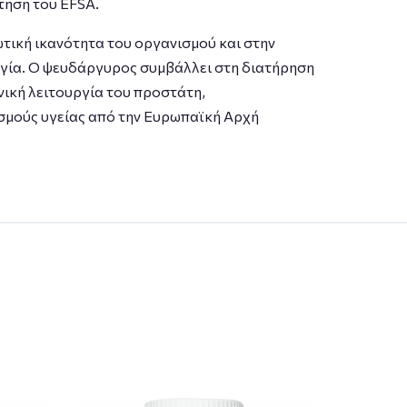
τηση του EFSA.
ωτική ικανότητα του οργανισμού και στην
ργία. Ο ψευδάργυρος συμβάλλει στη διατήρηση
νική λειτουργία του προστάτη,
σμούς υγείας από την Eυρωπαϊκή Αρχή