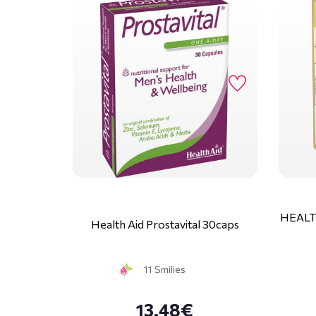
HEALT
Health Aid Prostavital 30caps
11 Smilies
13.48€