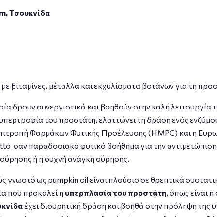
um, Τσουκνίδα
με βιταμίνες, μέταλλα και εκχυλίσματα βοτάνων για τη προ
οία δρουν συνεργιστικά και βοηθούν στην καλή λειτουργία
 υπερτροφία του προστάτη, ελαττώνει τη δράση ενός ενζύμου
ιτροπή Φαρμάκων Φυτικής Προέλευσης (HMPC) και η Ευρω
metto σαν παραδοσιακό φυτικό βοήθημα για την αντιμετώπι
 ούρησης ή η συχνή ανάγκη ούρησης.
ώς γνωστό ως pumpkin oil είναι πλούσιο σε θρεπτικά συστα
τα που προκαλεί η
υπερπλασία του προστάτη
, όπως είναι 
υκνίδα
έχει διουρητική δράση και βοηθά στην πρόληψη της 