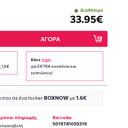
Διαθέσιμο
33.95€
ΑΓΟΡΑ
Κάνε
login
 1,5€
για EXTRA κουπόνια και
εκπτώσεις!
 σου σε ένα locker
BOXNOW
με
1.6€
Τρόποι πληρωμής
Barcode:
5019781055319
ντικαταβολή