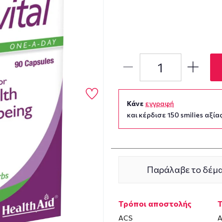
Κάνε
εγγραφή
και κέρδισε 150 smilies αξίας
Παράλαβε το δέμα
Τρόποι αποστολής
ACS
Α