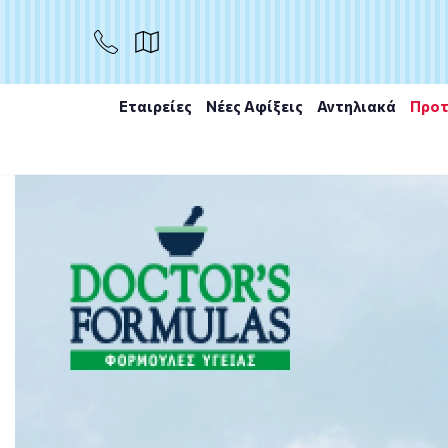
ΑΓΟΡΑ
Εταιρείες
Νέες Αφίξεις
Αντηλιακά
Προτ
Αρχική
/
Εταιρίες
/
Health Aid
/
Health Aid Prostavital