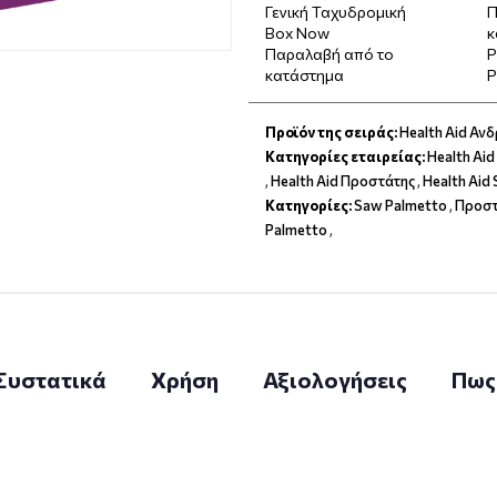
Γενική Ταχυδρομική
Π
Box Now
κ
Παραλαβή από το
P
κατάστημα
P
Προϊόν της σειράς:
Health Aid Ανδ
Κατηγορίες εταιρείας:
Health Ai
,
Health Aid Προστάτης
,
Health Aid
Κατηγορίες:
Saw Palmetto
,
Προστ
Palmetto
,
Συστατικά
Χρήση
Αξιολογήσεις
Πως