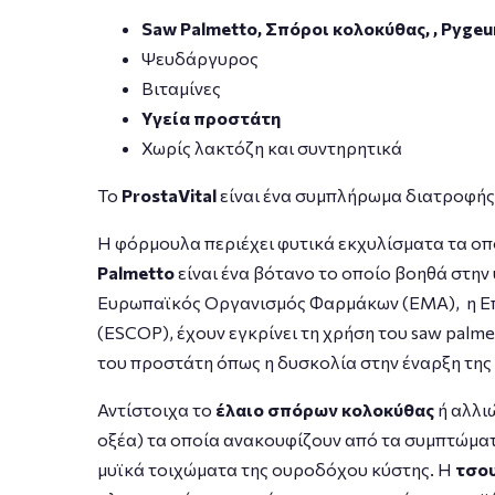
Saw Palmetto, Σπόροι κολοκύθας, , Pyge
Ψευδάργυρος
Βιταμίνες
Υγεία προστάτη
Χωρίς λακτόζη και συντηρητικά
Το
ProstaVital
είναι ένα συμπλήρωμα διατροφής 
Η φόρμουλα περιέχει φυτικά εκχυλίσματα τα οπ
Palmetto
είναι ένα βότανο το οποίο βοηθά στην
Ευρωπαϊκός Οργανισμός Φαρμάκων (EMA), η Επ
(ESCOP), έχουν εγκρίνει τη χρήση του saw pal
του προστάτη όπως η δυσκολία στην έναρξη της
Αντίστοιχα το
έλαιο σπόρων κολοκύθας
ή αλλι
οξέα) τα οποία ανακουφίζουν από τα συμπτώμα
μυϊκά τοιχώματα της ουροδόχου κύστης. Η
τσο