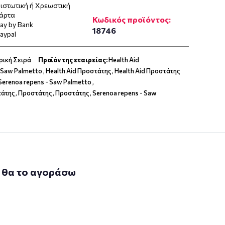
ιστωτική ή Χρεωστική
άρτα
Κωδικός προϊόντος:
ay by Bank
18746
aypal
ρική Σειρά
Προϊόν της εταιρείας:
Health Aid
d Saw Palmetto
,
Health Aid Προστάτης
,
Health Aid Προστάτης
 Serenoa repens - Saw Palmetto
,
άτης
,
Προστάτης
,
Προστάτης
,
Serenoa repens - Saw
 θα το αγοράσω