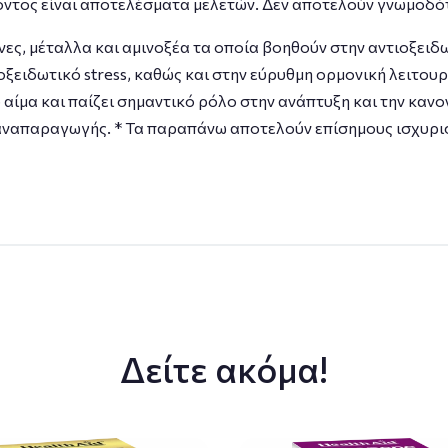
όντος είναι αποτελέσματα μελετών. Δεν αποτελούν γνωμοδό
νες, μέταλλα και αμινοξέα τα οποία βοηθούν στην αντιοξειδ
ξειδωτικό stress, καθώς και στην εύρυθμη ορμονική λειτου
ίμα και παίζει σημαντικό ρόλο στην ανάπτυξη και την κανο
 αναπαραγωγής. * Τα παραπάνω αποτελούν επίσημους ισχυρι
Δείτε ακόμα!