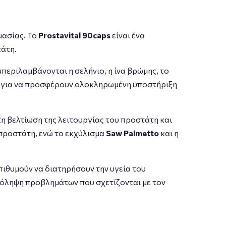
μασίας. Το
Prostavital 90caps
είναι ένα
τάτη.
περιλαμβάνονται η σελήνιο, η ίνα βρώμης, το
αι για να προσφέρουν ολοκληρωμένη υποστήριξη
η βελτίωση της λειτουργίας του προστάτη και
 προστάτη, ενώ το εκχύλισμα
Saw Palmetto
και η
πιθυμούν να διατηρήσουν την υγεία του
ρόληψη προβλημάτων που σχετίζονται με τον