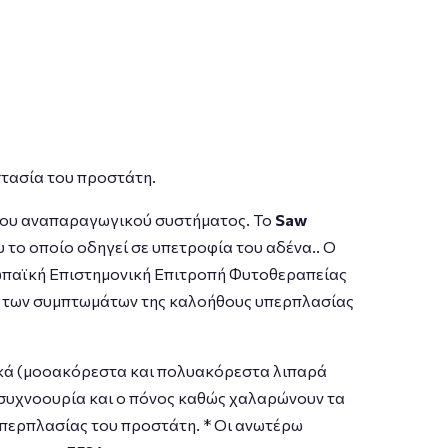
στασία του προστάτη.
 του αναπαραγωγικού συστήματος. Το
Saw
 το οποίο οδηγεί σε υπετροφία του αδένα.. Ο
παϊκή Επιστημονική Επιτροπή Φυτοθεραπείας
ση των συμπτωμάτων της καλοήθους υπερπλασίας
τικά (μοοακόρεστα και πολυακόρεστα λιπαρά
η συχνοουρία και ο πόνος καθώς χαλαρώνουν τα
υπερπλασίας του προστάτη. * Οι ανωτέρω