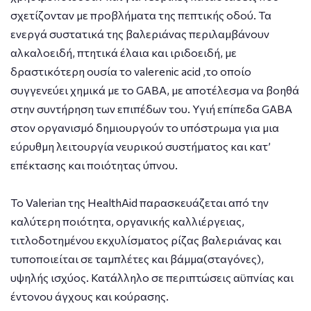
σχετίζονταν με προβλήματα της πεπτικής οδού. Τα
ενεργά συστατικά της βαλεριάνας περιλαμβάνουν
αλκαλοειδή, πτητικά έλαια και ιριδοειδή, με
δραστικότερη ουσία το valerenic acid ,το οποίο
συγγενεύει χημικά με το GABA, με αποτέλεσμα να βοηθά
στην συντήρηση των επιπέδων του. Υγιή επίπεδα GABA
στον οργανισμό δημιουργούν το υπόστρωμα για μια
εύρυθμη λειτουργία νευρικού συστήματος και κατ’
επέκτασης και ποιότητας ύπνου.
Το Valerian της HealthAid παρασκευάζεται από την
καλύτερη ποιότητα, οργανικής καλλιέργειας,
τιτλοδοτημένου εκχυλίσματος ρίζας βαλεριάνας και
τυποποιείται σε ταμπλέτες και βάμμα(σταγόνες),
υψηλής ισχύος. Κατάλληλο σε περιπτώσεις αϋπνίας και
έντονου άγχους και κούρασης.