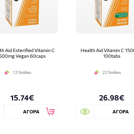
th Aid Esterified Vitamin C
Health Aid Vitamin C 15
500mg Vegan 60caps
100tabs
13 Smilies
22 Smilies
15.74€
26.98€
ΑΓΟΡΑ
ΑΓΟΡΑ