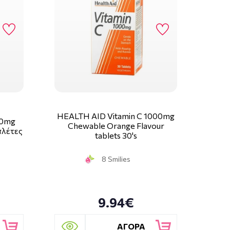
HEALTH AID Vitamin C 1000mg
00mg
Chewable Orange Flavour
πλέτες
tablets 30's
8 Smilies
9.94€
ΑΓΟΡΑ