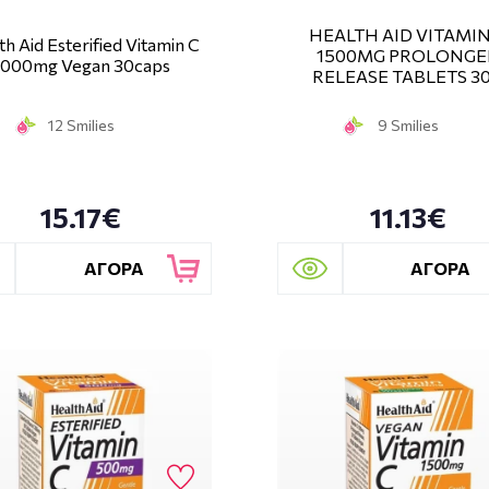
HEALTH AID VITAMIN
th Aid Esterified Vitamin C
1500MG PROLONGE
1000mg Vegan 30caps
RELEASE TABLETS 30
12 Smilies
9 Smilies
15.17€
11.13€
ΑΓΟΡΑ
ΑΓΟΡΑ