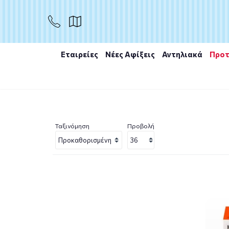
Εταιρείες
Νέες Αφίξεις
Αντηλιακά
Προτ
Αρχική
/
Εταιρίες
/
Health Aid
/
Health Aid Vitamin C
Ταξινόμηση
Προβολή