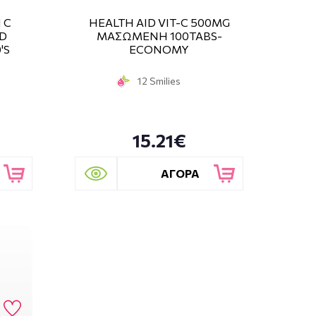
 C
HEALTH AID VIT-C 500MG
D
ΜΑΣΩΜΕΝΗ 100TABS-
'S
ECONOMY
12 Smilies
15.21€
ΑΓΟΡΑ