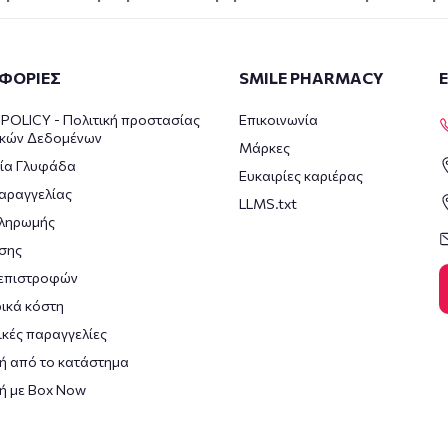
ΦΟΡΙΕΣ
SMILE PHARMACY
POLICY - Πολιτική προστασίας
Επικοινωνία
κών Δεδομένων
Μάρκες
ία Γλυφάδα
Ευκαιρίες καριέρας
αραγγελίας
LLMS.txt
πληρωμής
σης
 επιστροφών
ικά κόστη
κές παραγγελίες
ή από το κατάστημα
ή με Box Now