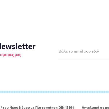
ewsletter
οσφορές μας
ήτου Νέου Νόμου με Πιστοποίηση DIN 13164
Αντηλιακά σε μο