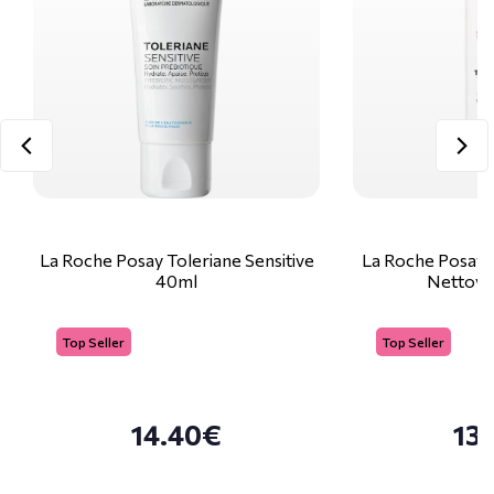
La Roche Posay Toleriane Sensitive
La Roche Posay 
40ml
Nettoya
Top Seller
Top Seller
14.40€
13