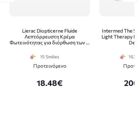
Lierac Diopticerne Fluide
Intermed The Sk
Λεπτόρρευστη Κρέμα
Light Therapy Ki
Φωτεινότητας για διόρθωση των …
Deco
15 Smilies
162 S
Προτεινόμενο
Προτε
18.48€
200