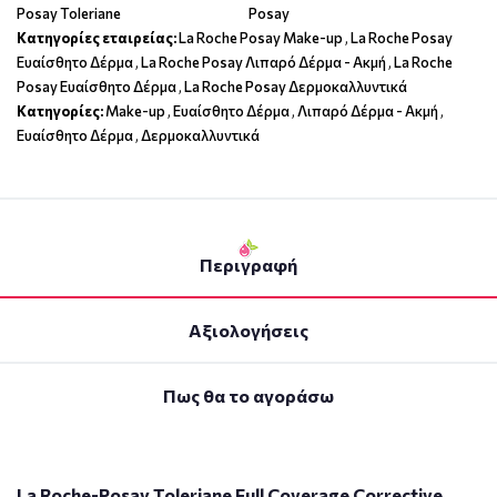
Posay Toleriane
Posay
Κατηγορίες εταιρείας:
La Roche Posay Make-up
,
La Roche Posay
Ευαίσθητο Δέρμα
,
La Roche Posay Λιπαρό Δέρμα - Ακμή
,
La Roche
Posay Ευαίσθητο Δέρμα
,
La Roche Posay Δερμοκαλλυντικά
Κατηγορίες:
Make-up
,
Ευαίσθητο Δέρμα
,
Λιπαρό Δέρμα - Ακμή
,
Ευαίσθητο Δέρμα
,
Δερμοκαλλυντικά
Περιγραφή
Αξιολογήσεις
Πως θα το αγοράσω
La Roche-Posay Toleriane Full Coverage Corrective