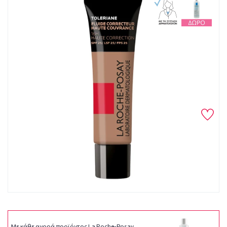
Με κάθε αγορά προϊόντος La Roche-Posay