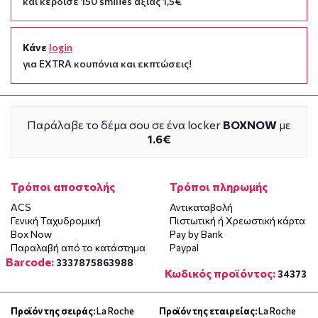
και κέρδισε 150 smilies αξίας 1,5€
Κάνε
login
για EXTRA κουπόνια και εκπτώσεις!
Παράλαβε το δέμα σου σε ένα locker
BOXNOW
με
1.6€
Τρόποι αποστολής
Τρόποι πληρωμής
ACS
Αντικαταβολή
Γενική Ταχυδρομική
Πιστωτική ή Χρεωστική κάρτα
Box Now
Pay by Bank
Παραλαβή από το κατάστημα
Paypal
Barcode:
3337875863988
Κωδικός προϊόντος:
34373
Προϊόν της σειράς:
La Roche
Προϊόν της εταιρείας:
La Roche