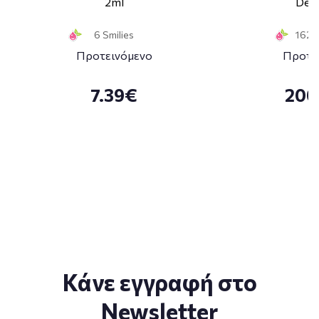
2ml
Deco
6 Smilies
162 S
Προτεινόμενο
Προτε
7.39€
200
Κάνε εγγραφή στο
Newsletter