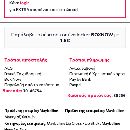
Κάνε
login
για EXTRA κουπόνια και εκπτώσεις!
Παράλαβε το δέμα σου σε ένα locker
BOXNOW
με
1.6€
Τρόποι αποστολής
Τρόποι πληρωμής
ACS
Αντικαταβολή
Γενική Ταχυδρομική
Πιστωτική ή Χρεωστική κάρτα
Box Now
Pay by Bank
Παραλαβή από το κατάστημα
Paypal
Barcode:
30146754
Κωδικός προϊόντος:
38256
Προϊόν της σειράς:
Maybelline
Προϊόν της εταιρείας:
Maybelline
Μακιγιάζ Χειλιών
Κατηγορίες εταιρείας:
Maybelline Lip Gloss - Lip Stick
,
Maybelline
Νέες Αφίξεις