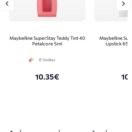
Maybelline SuperStay Teddy Tint 40
Maybelline Sup
Petalcore 5ml
Lipstick 65 
8 Smilies
10.35€
10