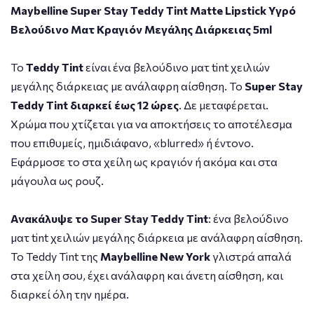
Maybelline Super Stay Teddy Tint Matte Lipstick Υγρό
Βελούδινο Ματ Κραγιόν Μεγάλης Διάρκειας 5ml
To
Teddy Tint
είναι ένα βελούδινο ματ tint χειλιών
μεγάλης διάρκειας με ανάλαφρη αίσθηση. Το
Super Stay
Teddy Tint διαρκεί έως 12 ώρες
. Δε μεταφέρεται.
Χρώμα που χτίζεται για να αποκτήσεις το αποτέλεσμα
που επιθυμείς, ημιδιάφανο, «blurred» ή έντονο.
Εφάρμοσε το στα χείλη ως κραγιόν ή ακόμα και στα
μάγουλα ως ρουζ.
Ανακάλυψε το Super Stay Teddy Tint
: ένα βελούδινο
ματ tint χειλιών μεγάλης διάρκεια με ανάλαφρη αίσθηση.
Το Teddy Tint της
Maybelline New York
γλιστρά απαλά
στα χείλη σου, έχει ανάλαφρη και άνετη αίσθηση, και
διαρκεί όλη την ημέρα.